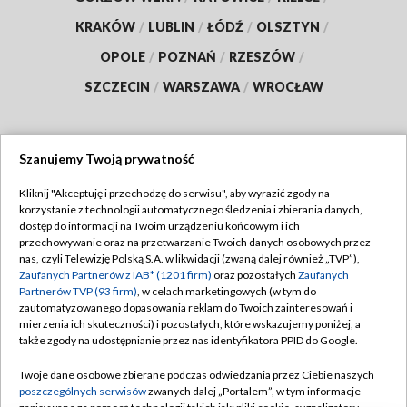
KRAKÓW
/
LUBLIN
/
ŁÓDŹ
/
OLSZTYN
/
OPOLE
/
POZNAŃ
/
RZESZÓW
/
SZCZECIN
/
WARSZAWA
/
WROCŁAW
Szanujemy Twoją prywatność
Dołącz do nas:
Kliknij "Akceptuję i przechodzę do serwisu", aby wyrazić zgody na
korzystanie z technologii automatycznego śledzenia i zbierania danych,
TVP
dostęp do informacji na Twoim urządzeniu końcowym i ich
Abonament TVP
przechowywanie oraz na przetwarzanie Twoich danych osobowych przez
Regulamin TVP
nas, czyli Telewizję Polską S.A. w likwidacji (zwaną dalej również „TVP”),
Emisja w TVP
Polityka prywatności
Zaufanych Partnerów z IAB* (1201 firm)
oraz pozostałych
Zaufanych
Partnerów TVP (93 firm)
, w celach marketingowych (w tym do
Centrum informacji TVP
Moje zgody
zautomatyzowanego dopasowania reklam do Twoich zainteresowań i
mierzenia ich skuteczności) i pozostałych, które wskazujemy poniżej, a
Naziemna Telewizja Cyfrowa
Pomoc
także zgody na udostępnianie przez nas identyfikatora PPID do Google.
Sklep TVP
Biuro reklamy
Twoje dane osobowe zbierane podczas odwiedzania przez Ciebie naszych
Rada Programowa
Kontakt
poszczególnych serwisów
zwanych dalej „Portalem”, w tym informacje