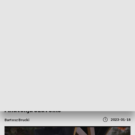
POWRÓT DO
BYDGOSZCZ
TVP REGIONY
Od 20 lat był związany z bydgoskimi
sportowcami. W środę pożegnano
Anatolija Szaveiko
2023-01-18
Bartosz Brucki