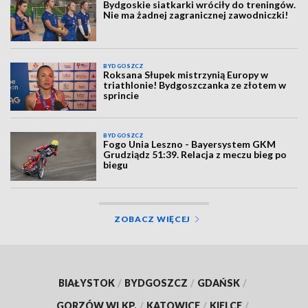
Bydgoskie siatkarki wróciły do treningów.
Nie ma żadnej zagranicznej zawodniczki!
BYDGOSZCZ
Roksana Słupek mistrzynią Europy w
triathlonie! Bydgoszczanka ze złotem w
sprincie
BYDGOSZCZ
Fogo Unia Leszno - Bayersystem GKM
Grudziądz 51:39. Relacja z meczu bieg po
biegu
ZOBACZ WIĘCEJ
BIAŁYSTOK
/
BYDGOSZCZ
/
GDAŃSK
/
GORZÓW WLKP.
/
KATOWICE
/
KIELCE
/