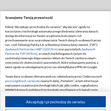
Szanujemy Twoją prywatność
Dołącz do nas:
Kliknij "Akceptuję i przechodzę do serwisu", aby wyrazić zgody na
korzystanie z technologii automatycznego śledzenia i zbierania danych,
TVP
dostęp do informacji na Twoim urządzeniu końcowym i ich
Abonament TVP
przechowywanie oraz na przetwarzanie Twoich danych osobowych przez
Regulamin TVP
nas, czyli Telewizję Polską S.A. w likwidacji (zwaną dalej również „TVP”),
Emisja w TVP
Polityka prywatności
Zaufanych Partnerów z IAB* (1201 firm)
oraz pozostałych
Zaufanych
Partnerów TVP (93 firm)
, w celach marketingowych (w tym do
Centrum informacji TVP
Moje zgody
zautomatyzowanego dopasowania reklam do Twoich zainteresowań i
mierzenia ich skuteczności) i pozostałych, które wskazujemy poniżej, a
Naziemna Telewizja Cyfrowa
Pomoc
także zgody na udostępnianie przez nas identyfikatora PPID do Google.
Sklep TVP
Biuro reklamy
Twoje dane osobowe zbierane podczas odwiedzania przez Ciebie naszych
Rada Programowa
Kontakt
poszczególnych serwisów
zwanych dalej „Portalem”, w tym informacje
zapisywane za pomocą technologii takich jak: pliki cookie, sygnalizatory
System NOS
WWW lub innych podobnych technologii umożliwiających świadczenie
dopasowanych i bezpiecznych usług, personalizację treści oraz reklam,
Informacje o nadawcy
Kanały
udostępnianie funkcji mediów społecznościowych oraz analizowanie
Akceptuję i przechodzę do serwisu
ruchu w Internecie.
Program dla prasy
©2026 Telewizja Polska S.A. w likwidacji