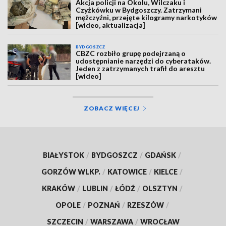
Akcja policji na Okolu, Wilczaku i
Czyżkówku w Bydgoszczy. Zatrzymani
mężczyźni, przejęte kilogramy narkotyków
[wideo, aktualizacja]
BYDGOSZCZ
CBZC rozbiło grupę podejrzaną o
udostępnianie narzędzi do cyberataków.
Jeden z zatrzymanych trafił do aresztu
[wideo]
ZOBACZ WIĘCEJ
BIAŁYSTOK
/
BYDGOSZCZ
/
GDAŃSK
/
GORZÓW WLKP.
/
KATOWICE
/
KIELCE
/
KRAKÓW
/
LUBLIN
/
ŁÓDŹ
/
OLSZTYN
/
OPOLE
/
POZNAŃ
/
RZESZÓW
/
SZCZECIN
/
WARSZAWA
/
WROCŁAW