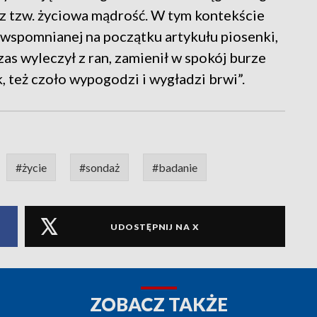
z tzw. życiowa mądrość. W tym kontekście
 wspomnianej na początku artykułu piosenki,
czas wyleczył z ran, zamienił w spokój burze
k, też czoło wypogodzi i wygładzi brwi”.
#życie
#sondaż
#badanie
UDOSTĘPNIJ NA X
ZOBACZ TAKŻE