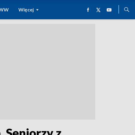
 WWW
Więcej
. Seniorzy z