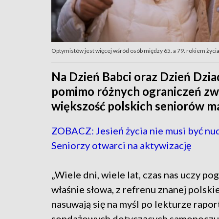
Optymistów jest więcej wśród osób między 65. a 79. rokiem życia 
Na Dzień Babci oraz Dzień Dzi
pomimo różnych ograniczeń zw
większość polskich seniorów m
ZOBACZ: Jesień życia nie musi być nu
Seniorzy otwarci na aktywizację
„Wiele dni, wiele lat, czas nas uczy pog
właśnie słowa, z refrenu znanej polskie
nasuwają się na myśl po lekturze rapor
sondażowych dotyczących samopoczuc