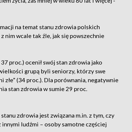
em życia, zaś mniej w wieku 80 lat i więcej -
macji na temat stanu zdrowia polskich
 z nim wcale tak źle, jak się powszechnie
37 proc.) ocenił swój stan zdrowia jako
ielkości grupą byli seniorzy, którzy swe
ni złe” (34 proc.). Dla porównania, negatywnie
enia stan zdrowia w sumie 29 proc.
stanu zdrowia jest związana m.in. z tym, czy
z innymi ludźmi – osoby samotne częściej