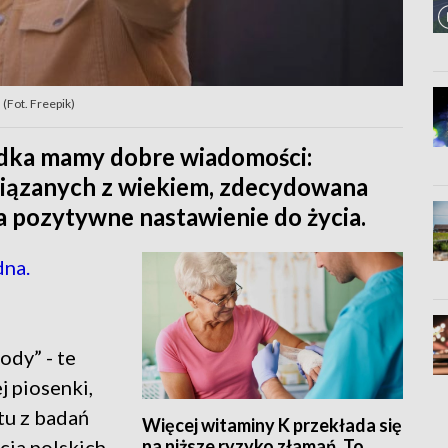
(Fot. Freepik)
adka mamy dobre wiadomości:
iązanych z wiekiem, zdecydowana
a pozytywne nastawienie do życia.
dna.
ody” - te
j piosenki,
tu z badań
Więcej witaminy K przekłada się
na niższe ryzyko złamań. To
ia polskich