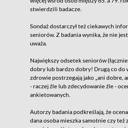
więcej wśród osób między 65. a 79. roki
stwierdzili badacze.
Sondaż dostarczył też ciekawych infor
seniorów. Z badania wynika, że nie jest
uważa.
Największy odsetek seniorów (łącznie 
dobry lub bardzo dobry! Drugą co do w
zdrowie postrzegają jako „ani dobre, a
- raczej źle lub zdecydowanie źle - oc
ankietowanych.
Autorzy badania podkreślają, że ocena 
dana osoba mieszka samotnie czy też 