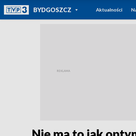
POWRÓT DO
BYDGOSZCZ
Aktualności
N
TVP REGIONY
Nie ma to jak optym