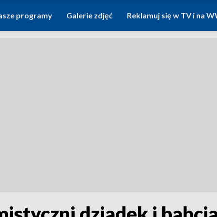
asze programy
Galerie zdjęć
Reklamuj się w TV i na
istyczni dziadek i babcia