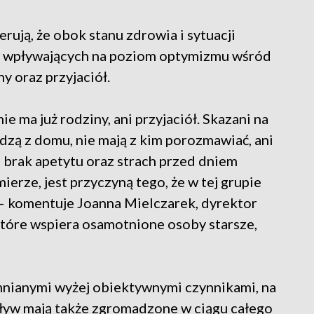
rują, że obok stanu zdrowia i sytuacji
w wpływających na poziom optymizmu wśród
y oraz przyjaciół.
ie ma już rodziny, ani przyjaciół. Skazani na
dzą z domu, nie mają z kim porozmawiać, ani
 brak apetytu oraz strach przed dniem
ierze, jest przyczyną tego, że w tej grupie
– komentuje Joanna Mielczarek, dyrektor
które wspiera osamotnione osoby starsze,
mnianymi wyżej obiektywnymi czynnikami, na
pływ mają także zgromadzone w ciągu całego