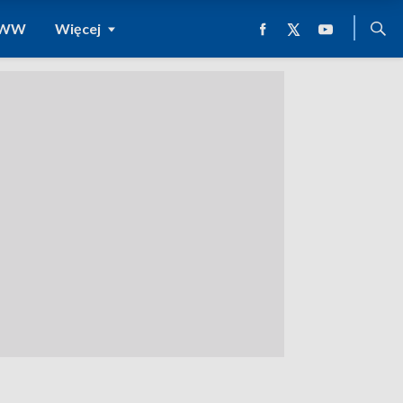
 WWW
Więcej