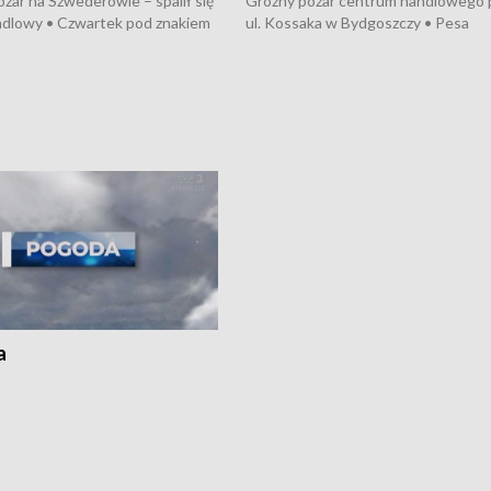
żar na Szwederowie – spalił się
Groźny pożar centrum handlowego 
ndlowy • Czwartek pod znakiem
ul. Kossaka w Bydgoszczy • Pesa
burz • Dobre prognozy dla
wyprodukuje nowoczesne,
 – rolnicy mogą liczyć na
energooszczędne pociągi dla Polregi
lony • Akcja porodowa na trasie
Zmiany w przepisach o pomocy
uń – pomógł policyjny patrol •
społecznej • Przed nami 10. jubileu
my na kolejną odsłonę programu
Festiwal Wisły
ato”
a