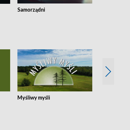
Samorządni
Wspólna sp
Myśliwy myśli
Spotkania z 