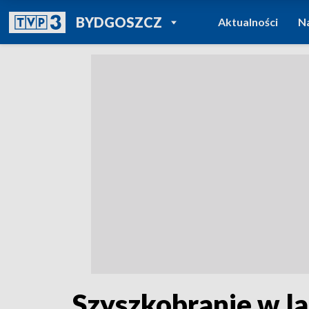
POWRÓT DO
BYDGOSZCZ
Aktualności
N
TVP REGIONY
Szyszkobranie w la