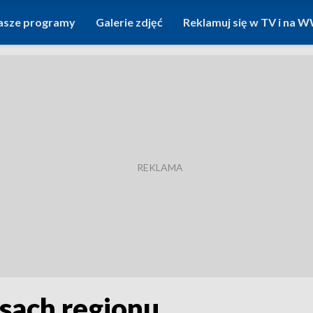
asze programy
Galerie zdjęć
Reklamuj się w TV i na
sach regionu