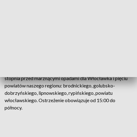
21:. Dotyczy powiatów aleksandrowskiego, brodnickiego,
chełmińskiego, golubsko-dobrzyńskiego, Grudziądza, pow.
grudziądzkiego, inowrocławskiego, lipnowskiego,
mogileńskiego, radziejowskiego, rypińskiego, Torunia, pow.
toruńskiego, wąbrzeskiego, Włocławka i powiatu
włocławskiego.
IMGW ostrzega także, że opady śniegu będą przechodzić w
deszcz ze śniegiem i marznący deszcz miejscami powodujący
gołoledź. Meteorolodzy wydali w sobotę ostrzeżenie 1.
stopnia przed marznącymi opadami dla Włocławka i pięciu
powiatów naszego regionu: brodnickiego, golubsko-
dobrzyńskiego, lipnowskiego, rypińskiego, powiatu
włocławskiego. Ostrzeżenie obowiązuje od 15:00 do
północy.