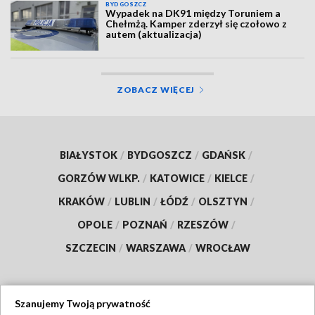
BYDGOSZCZ
Wypadek na DK91 między Toruniem a
Chełmżą. Kamper zderzył się czołowo z
autem (aktualizacja)
ZOBACZ WIĘCEJ
BIAŁYSTOK
/
BYDGOSZCZ
/
GDAŃSK
/
GORZÓW WLKP.
/
KATOWICE
/
KIELCE
/
KRAKÓW
/
LUBLIN
/
ŁÓDŹ
/
OLSZTYN
/
OPOLE
/
POZNAŃ
/
RZESZÓW
/
SZCZECIN
/
WARSZAWA
/
WROCŁAW
Szanujemy Twoją prywatność
Dołącz do nas: