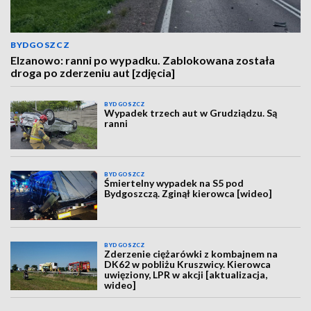
BYDGOSZCZ
Elzanowo: ranni po wypadku. Zablokowana została
droga po zderzeniu aut [zdjęcia]
BYDGOSZCZ
Wypadek trzech aut w Grudziądzu. Są
ranni
BYDGOSZCZ
Śmiertelny wypadek na S5 pod
Bydgoszczą. Zginął kierowca [wideo]
BYDGOSZCZ
Zderzenie ciężarówki z kombajnem na
DK62 w pobliżu Kruszwicy. Kierowca
uwięziony, LPR w akcji [aktualizacja,
wideo]