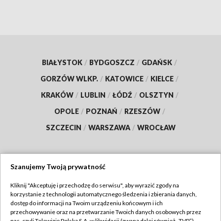
BIAŁYSTOK
/
BYDGOSZCZ
/
GDAŃSK
/
GORZÓW WLKP.
/
KATOWICE
/
KIELCE
/
KRAKÓW
/
LUBLIN
/
ŁÓDŹ
/
OLSZTYN
/
OPOLE
/
POZNAŃ
/
RZESZÓW
/
SZCZECIN
/
WARSZAWA
/
WROCŁAW
Szanujemy Twoją prywatność
Dołącz do nas:
Kliknij "Akceptuję i przechodzę do serwisu", aby wyrazić zgody na
korzystanie z technologii automatycznego śledzenia i zbierania danych,
TVP
dostęp do informacji na Twoim urządzeniu końcowym i ich
Abonament TVP
przechowywanie oraz na przetwarzanie Twoich danych osobowych przez
Regulamin TVP
nas, czyli Telewizję Polską S.A. w likwidacji (zwaną dalej również „TVP”),