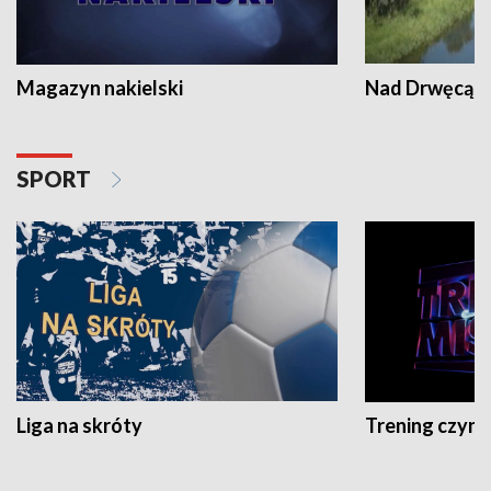
Magazyn nakielski
Nad Drwęcą
SPORT
Liga na skróty
Trening czyni 