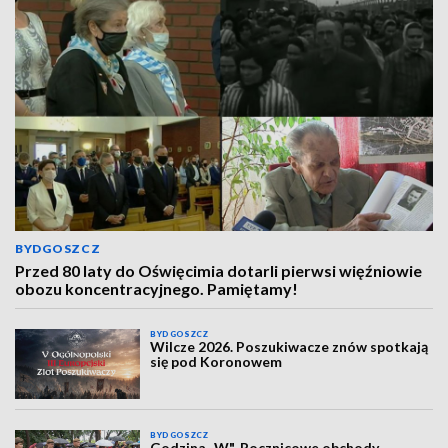
BYDGOSZCZ
Przed 80 laty do Oświęcimia dotarli pierwsi więźniowie
obozu koncentracyjnego. Pamiętamy!
BYDGOSZCZ
Wilcze 2026. Poszukiwacze znów spotkają
się pod Koronowem
BYDGOSZCZ
Godzina „W". Rocznicowe obchody