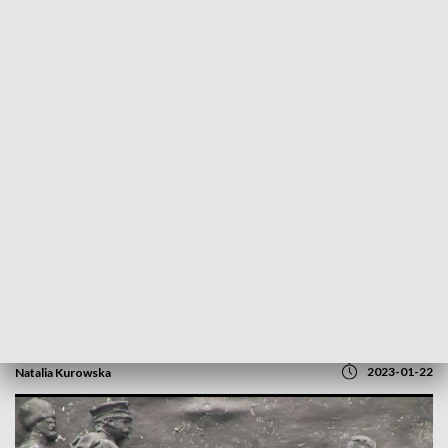
POWRÓT DO
BYDGOSZCZ
TVP REGIONY
Powstanie Styczniowe dotarło także na
Kujawy. Minęło już 160 lat
2023-01-22
Natalia Kurowska