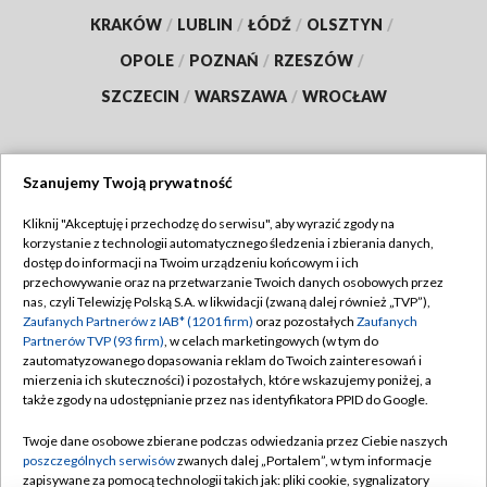
KRAKÓW
/
LUBLIN
/
ŁÓDŹ
/
OLSZTYN
/
OPOLE
/
POZNAŃ
/
RZESZÓW
/
SZCZECIN
/
WARSZAWA
/
WROCŁAW
Szanujemy Twoją prywatność
Dołącz do nas:
Kliknij "Akceptuję i przechodzę do serwisu", aby wyrazić zgody na
korzystanie z technologii automatycznego śledzenia i zbierania danych,
TVP
dostęp do informacji na Twoim urządzeniu końcowym i ich
Abonament TVP
przechowywanie oraz na przetwarzanie Twoich danych osobowych przez
Regulamin TVP
nas, czyli Telewizję Polską S.A. w likwidacji (zwaną dalej również „TVP”),
Emisja w TVP
Polityka prywatności
Zaufanych Partnerów z IAB* (1201 firm)
oraz pozostałych
Zaufanych
Partnerów TVP (93 firm)
, w celach marketingowych (w tym do
Centrum informacji TVP
Moje zgody
zautomatyzowanego dopasowania reklam do Twoich zainteresowań i
mierzenia ich skuteczności) i pozostałych, które wskazujemy poniżej, a
Naziemna Telewizja Cyfrowa
Pomoc
także zgody na udostępnianie przez nas identyfikatora PPID do Google.
Sklep TVP
Biuro reklamy
Twoje dane osobowe zbierane podczas odwiedzania przez Ciebie naszych
Rada Programowa
Kontakt
poszczególnych serwisów
zwanych dalej „Portalem”, w tym informacje
zapisywane za pomocą technologii takich jak: pliki cookie, sygnalizatory