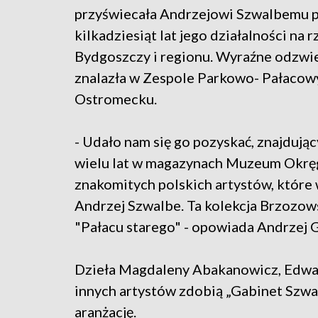
przyświecała Andrzejowi Szwalbemu 
kilkadziesiąt lat jego działalności na r
Bydgoszczy i regionu. Wyraźne odzwi
znalazła w Zespole Parkowo- Pałaco
Ostromecku.
- Udało nam się go pozyskać, znajdując
wielu lat w magazynach Muzeum Okrę
znakomitych polskich artystów, które 
Andrzej Szwalbe. Ta kolekcja Brzozow
"Pałacu starego" - opowiada Andrzej
Dzieła Magdaleny Abakanowicz, Edwar
innych artystów zdobią „Gabinet Szwal
aranżację.