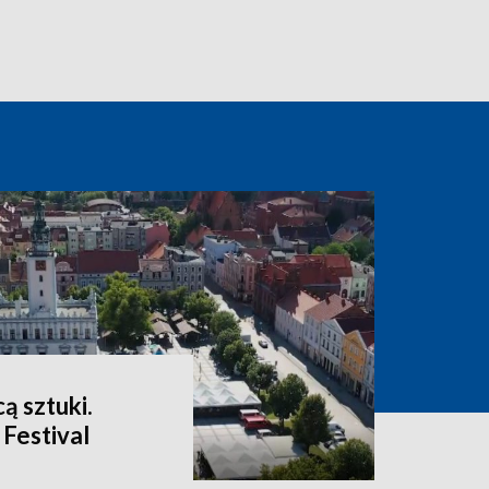
ą sztuki.
 Festival