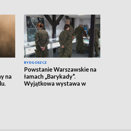
BYDGOSZCZ
Powstanie Warszawskie na
y na
łamach „Barykady”.
u.
Wyjątkowa wystawa w
obył
Toruniu