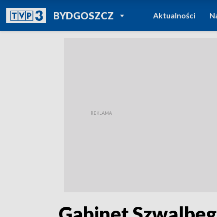
POWRÓT DO
BYDGOSZCZ
Aktualności
N
TVP REGIONY
„Gabinet Szwalbeg