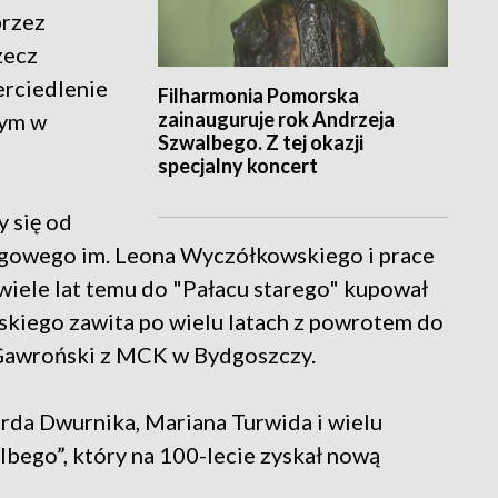
przez
zecz
erciedlenie
Filharmonia Pomorska
zainauguruje rok Andrzeja
wym w
Szwalbego. Z tej okazji
specjalny koncert
y się od
gowego im. Leona Wyczółkowskiego i prace
wiele lat temu do "Pałacu starego" kupował
skiego zawita po wielu latach z powrotem do
 Gawroński z MCK w Bydgoszczy.
da Dwurnika, Mariana Turwida i wielu
bego”, który na 100-lecie zyskał nową