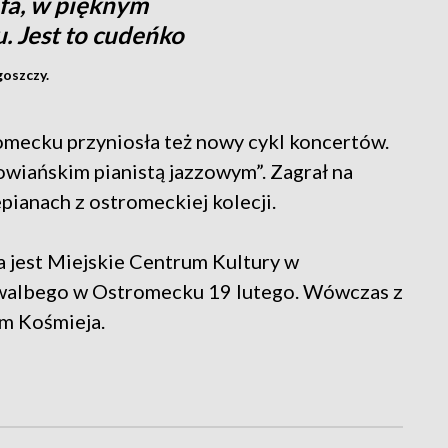
afa, w pięknym
. Jest to cudeńko
oszczy.
mecku przyniosła też nowy cykl koncertów.
owiańskim pianistą jazzowym”. Zagrał na
ianach z ostromeckiej kolecji.
 jest Miejskie Centrum Kultury w
zwalbego w Ostromecku 19 lutego. Wówczas z
m Kośmieja.