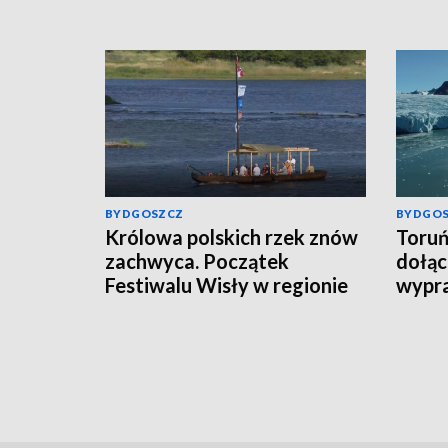
BYDGOSZCZ
BYDGO
Królowa polskich rzek znów
Toruń
zachwyca. Początek
dołąc
Festiwalu Wisły w regionie
wypr