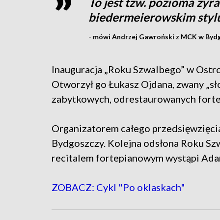
To jest tzw. pozioma żyr
biedermeierowskim stylu
- mówi Andrzej Gawroński z MCK w Bydg
Inauguracja „Roku Szwalbego” w Ostro
Otworzył go Łukasz Ojdana, zwany „sł
zabytkowych, odrestaurowanych fortep
Organizatorem całego przedsięwzięcia
Bydgoszczy. Kolejna odsłona Roku S
recitalem fortepianowym wystąpi Ada
ZOBACZ: Cykl "Po oklaskach"