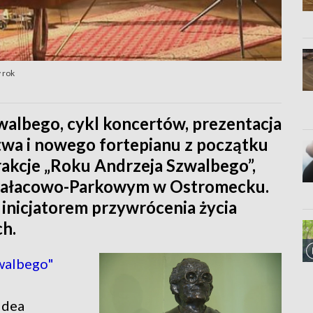
 rok
walbego, cykl koncertów, prezentacja
twa i nowego fortepianu z początku
trakcje „Roku Andrzeja Szwalbego”,
Pałacowo-Parkowym w Ostromecku.
 inicjatorem przywrócenia życia
h.
walbego"
idea