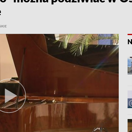
e
KIE
N