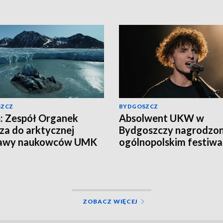
SZCZ
BYDGOSZCZ
: Zespół Organek
Absolwent UKW w
za do arktycznej
Bydgoszczy nagrodzon
awy naukowców UMK
ogólnopolskim festiwal
Damian Manikowski zd
pierwsze miejsce
ZOBACZ WIĘCEJ