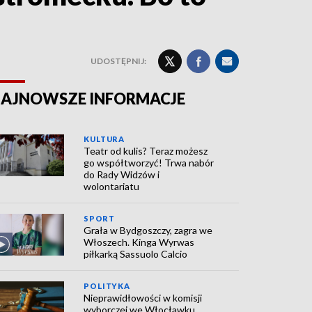
UDOSTĘPNIJ:
AJNOWSZE INFORMACJE
KULTURA
Teatr od kulis? Teraz możesz
go współtworzyć! Trwa nabór
do Rady Widzów i
wolontariatu
SPORT
Grała w Bydgoszczy, zagra we
Włoszech. Kinga Wyrwas
piłkarką Sassuolo Calcio
POLITYKA
Nieprawidłowości w komisji
wyborczej we Włocławku.