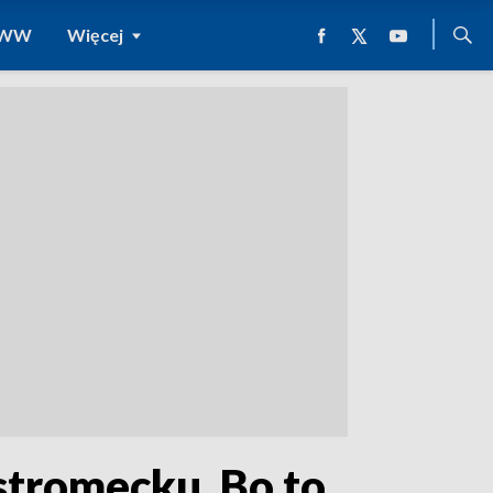
 WWW
Więcej
tromecku. Bo to