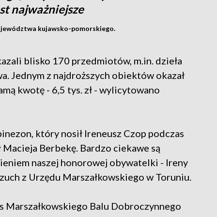
est najważniejsze
 województwa kujawsko-pomorskiego.
kazali blisko 170 przedmiotów, m.in. dzieła
twa. Jednym z najdroższych obiektów okazał
amą kwotę - 6,5 tys. zł - wylicytowano
inezon, który nosił Ireneusz Czop podczas
ał Macieja Berbekę. Bardzo ciekawe są
ieniem naszej honorowej obywatelki - Ireny
zuch z Urzędu Marszałkowskiego w Toruniu.
as Marszałkowskiego Balu Dobroczynnego