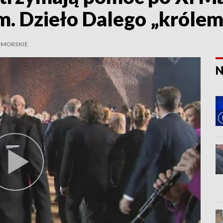
 Dzieło Dalego „królem” 
MORSKIE
N