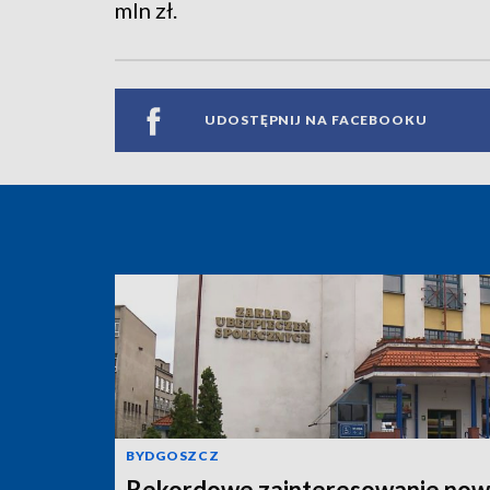
mln zł.
UDOSTĘPNIJ NA FACEBOOKU
BYDGOSZCZ
Rekordowe zainteresowanie now