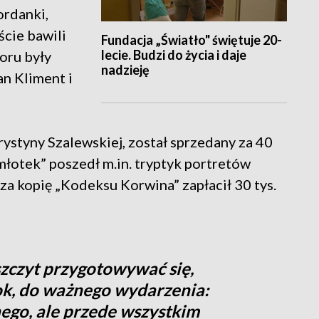
rdanki,
ście bawili
Fundacja „Światło" świętuje 20-
lecie. Budzi do życia i daje
oru były
nadzieję
an Kliment i
Krystyny Szalewskiej, został sprzedany za 40
d młotek” poszedł m.in. tryptyk portretów
za kopię „Kodeksu Korwina” zapłacił 30 tys.
aszczyt przygotowywać się,
rok, do ważnego wydarzenia:
nego, ale przede wszystkim