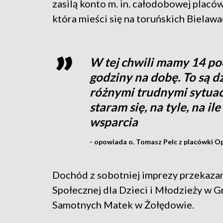
zasilą konto m. in. całodobowej plac
która mieści się na toruńskich Bielawa
W tej chwili mamy 14 po
godziny na dobę. To są dz
różnymi trudnymi sytuac
staram się, na tyle, na il
wsparcia
- opowiada o. Tomasz Pelc z placówki 
Dochód z sobotniej imprezy przekaza
Społecznej dla Dzieci i Młodzieży w 
Samotnych Matek w Żołędowie.