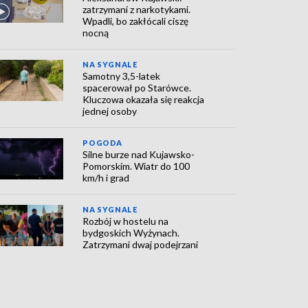
zatrzymani z narkotykami.
Wpadli, bo zakłócali ciszę
nocną
NA SYGNALE
Samotny 3,5-latek
spacerował po Starówce.
Kluczowa okazała się reakcja
jednej osoby
POGODA
Silne burze nad Kujawsko-
Pomorskim. Wiatr do 100
km/h i grad
NA SYGNALE
Rozbój w hostelu na
bydgoskich Wyżynach.
Zatrzymani dwaj podejrzani