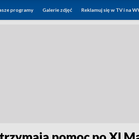
asze programy
Galerie zdjęć
Reklamuj się w TV i na
 otrzymają pomoc po XI 