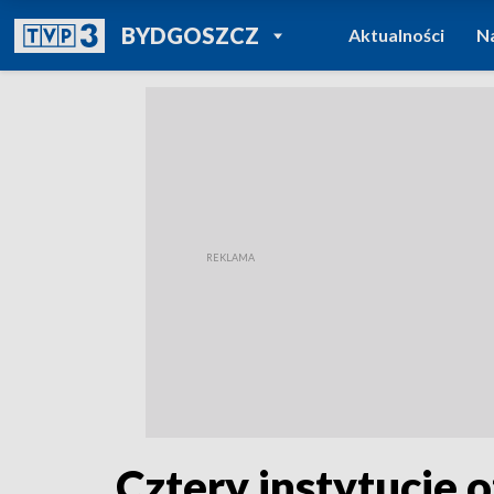
POWRÓT DO
BYDGOSZCZ
Aktualności
N
TVP REGIONY
Cztery instytucje