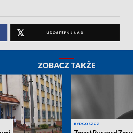
UDOSTĘPNIJ NA X
ZOBACZ TAKŻE
BYDGOSZCZ
ymi
Zmarł Ryszard Zarud