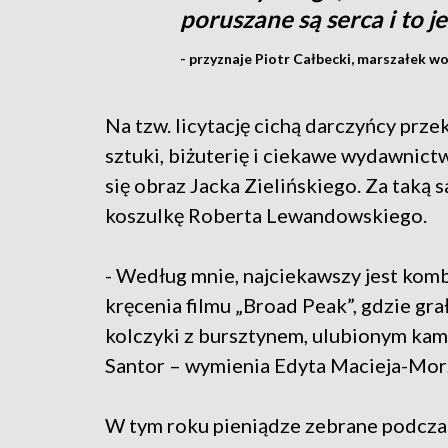
poruszane są serca i to j
- przyznaje Piotr Całbecki, marszałek
Na tzw. licytację cichą darczyńcy prze
sztuki, biżuterię i ciekawe wydawnic
się obraz Jacka Zielińskiego. Za taką s
koszulkę Roberta Lewandowskiego.
- Według mnie, najciekawszy jest komb
kręcenia filmu „Broad Peak”, gdzie gr
kolczyki z bursztynem, ulubionym kam
Santor – wymienia Edyta Macieja-Mor
W tym roku pieniądze zebrane podcz