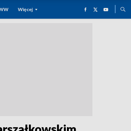
 WWW
Więcej
Marszałkowskim