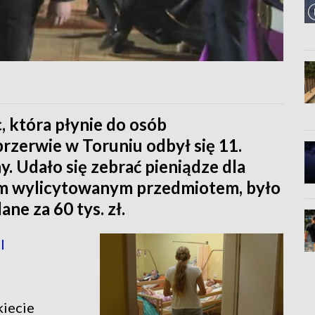
, która płynie do osób
przerwie w Toruniu odbył się 11.
 Udało się zebrać pieniądze dla
zym wylicytowanym przedmiotem, było
ne za 60 tys. zł.
l
kiecie