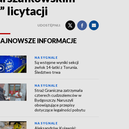
licytacji
UDOSTĘPNIJ:
AJNOWSZE INFORMACJE
NA SYGNALE
Są wstępne wyniki sekcji
zwłok 14-latki z Torunia.
Śledztwo trwa
NA SYGNALE
Straż Graniczna zatrzymała
czterech cudzoziemców w
Bydgoszczy. Naruszyli
obowiązujące przepisy
dotyczące legalności pobytu
NA SYGNALE
Aleksandrów Kujawski: