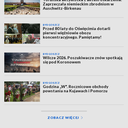
Zaprzeczała niemieckim zbrodniom w
Auschwitz-Birkenau
BYDGOSZCZ
Przed 80 laty do Oświęcimia dotarli
pierwsi więźniowie obozu
koncentracyjnego. Pamiętamy!
BYDGOSZCZ
Wilcze 2026. Poszukiwacze znów spotkają
się pod Koronowem
BYDGOSZCZ
Godzina „W". Rocznicowe obchody
powstania na Kujawach i Pomorzu
ZOBACZ WIĘCEJ