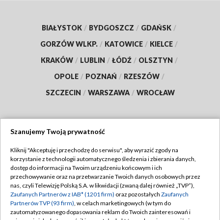
BIAŁYSTOK
/
BYDGOSZCZ
/
GDAŃSK
/
GORZÓW WLKP.
/
KATOWICE
/
KIELCE
/
KRAKÓW
/
LUBLIN
/
ŁÓDŹ
/
OLSZTYN
/
OPOLE
/
POZNAŃ
/
RZESZÓW
/
SZCZECIN
/
WARSZAWA
/
WROCŁAW
Szanujemy Twoją prywatność
Dołącz do nas:
Kliknij "Akceptuję i przechodzę do serwisu", aby wyrazić zgody na
korzystanie z technologii automatycznego śledzenia i zbierania danych,
TVP
dostęp do informacji na Twoim urządzeniu końcowym i ich
Abonament TVP
przechowywanie oraz na przetwarzanie Twoich danych osobowych przez
Regulamin TVP
nas, czyli Telewizję Polską S.A. w likwidacji (zwaną dalej również „TVP”),
Emisja w TVP
Polityka prywatności
Zaufanych Partnerów z IAB* (1201 firm)
oraz pozostałych
Zaufanych
Partnerów TVP (93 firm)
, w celach marketingowych (w tym do
Centrum informacji TVP
Moje zgody
zautomatyzowanego dopasowania reklam do Twoich zainteresowań i