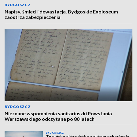
BYDGOSZCZ
Napisy, śmieci i dewastacja. Bydgoskie Exploseum
zaostrza zabezpieczenia
BYDGOSZCZ
Nieznane wspomnienia sanitariuszki Powstania
Warszawskiego odczytane po 80 latach
BYDGOSZCZ
Toruńska aktywistka z aktem oskarżenia.