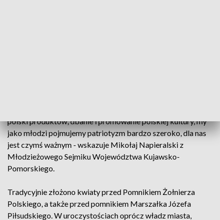
Na pamiątkę tamtych wydarzeń, m.in. jedna z głównych ulic
miasta to właśnie Aleja 23 Stycznia. Każdego roku także, na
rynku gromadzą się mieszkańcy. Uroczystościom
patriotycznym towarzyszy ceremoniał wojskowy. Część
artystyczną przygotowała społeczność Zespołu Szkół
Ekonomicznych wraz z Grudziądzką Orkiestrą Dętą.
- Dla nas młodych patriotyzm to właśnie udział w takiej
uroczystości, ale także możemy go rozumieć, jako zakup
polski produktów, dbanie i promowanie polskiej kultury, my
jako młodzi pojmujemy patriotyzm bardzo szeroko, dla nas
jest czymś ważnym - wskazuje Mikołaj Napieralski z
Młodzieżowego Sejmiku Województwa Kujawsko-
Pomorskiego.
Tradycyjnie złożono kwiaty przed Pomnikiem Żołnierza
Polskiego, a także przed pomnikiem Marszałka Józefa
Piłsudskiego. W uroczystościach oprócz władz miasta,