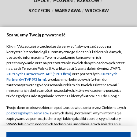
OPOLE
/
POZNAŃ
/
RZESZÓW
/
SZCZECIN
/
WARSZAWA
/
WROCŁAW
Szanujemy Twoją prywatność
Dołącz do nas:
Kliknij "Akceptuję i przechodzę do serwisu", aby wyrazić zgody na
korzystanie z technologii automatycznego śledzenia i zbierania danych,
TVP
dostęp do informacji na Twoim urządzeniu końcowym i ich
Abonament TVP
przechowywanie oraz na przetwarzanie Twoich danych osobowych przez
Regulamin TVP
nas, czyli Telewizję Polską S.A. w likwidacji (zwaną dalej również „TVP”),
Emisja w TVP
Polityka prywatności
Zaufanych Partnerów z IAB* (1201 firm)
oraz pozostałych
Zaufanych
Partnerów TVP (93 firm)
, w celach marketingowych (w tym do
Centrum informacji TVP
Moje zgody
zautomatyzowanego dopasowania reklam do Twoich zainteresowań i
mierzenia ich skuteczności) i pozostałych, które wskazujemy poniżej, a
Naziemna Telewizja Cyfrowa
Pomoc
także zgody na udostępnianie przez nas identyfikatora PPID do Google.
Sklep TVP
Biuro reklamy
Twoje dane osobowe zbierane podczas odwiedzania przez Ciebie naszych
Rada Programowa
Kontakt
poszczególnych serwisów
zwanych dalej „Portalem”, w tym informacje
zapisywane za pomocą technologii takich jak: pliki cookie, sygnalizatory
System NOS
WWW lub innych podobnych technologii umożliwiających świadczenie
dopasowanych i bezpiecznych usług, personalizację treści oraz reklam,
Informacje o nadawcy
Kanały
udostępnianie funkcji mediów społecznościowych oraz analizowanie