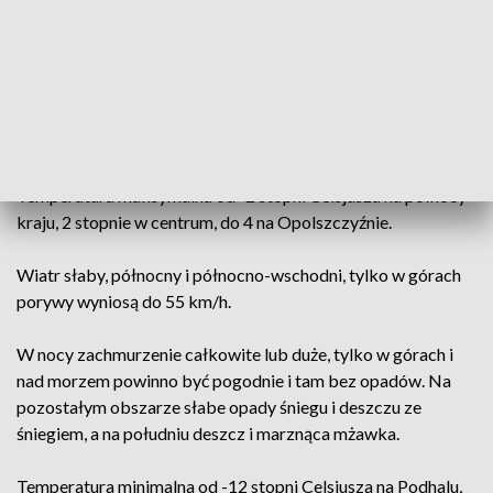
Dzień będzie pochmurny niemal w całym kraju, tylko nad
morzem i w górach przejaśnienia. Spodziewać się można
słabych opadów deszczu, mżawki i lokalnie śniegu. Rano na
południu wystąpią opady marznące i będzie tam ślisko. W
wielu miejscach pojawią się mgły ograniczające widzialność
do 200 metrów.
Temperatura maksymalna od -2 stopni Celsjusza na północy
kraju, 2 stopnie w centrum, do 4 na Opolszczyźnie.
Wiatr słaby, północny i północno-wschodni, tylko w górach
porywy wyniosą do 55 km/h.
W nocy zachmurzenie całkowite lub duże, tylko w górach i
nad morzem powinno być pogodnie i tam bez opadów. Na
pozostałym obszarze słabe opady śniegu i deszczu ze
śniegiem, a na południu deszcz i marznąca mżawka.
Temperatura minimalna od -12 stopni Celsjusza na Podhalu,