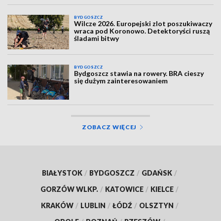
BYDGOSZCZ
Wilcze 2026. Europejski zlot poszukiwaczy
wraca pod Koronowo. Detektoryści ruszą
śladami bitwy
BYDGOSZCZ
Bydgoszcz stawia na rowery. BRA cieszy
się dużym zainteresowaniem
ZOBACZ WIĘCEJ
BIAŁYSTOK
/
BYDGOSZCZ
/
GDAŃSK
/
GORZÓW WLKP.
/
KATOWICE
/
KIELCE
/
KRAKÓW
/
LUBLIN
/
ŁÓDŹ
/
OLSZTYN
/