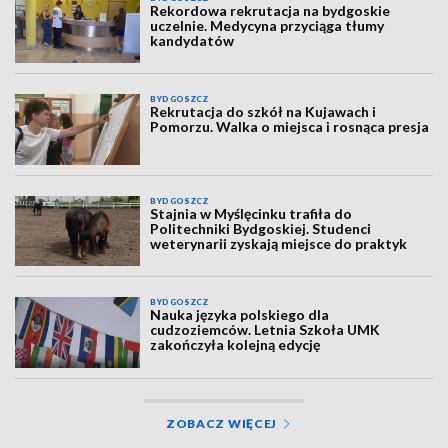
Rekordowa rekrutacja na bydgoskie
uczelnie. Medycyna przyciąga tłumy
kandydatów
BYDGOSZCZ
Rekrutacja do szkół na Kujawach i
Pomorzu. Walka o miejsca i rosnąca presja
BYDGOSZCZ
Stajnia w Myślęcinku trafiła do
Politechniki Bydgoskiej. Studenci
weterynarii zyskają miejsce do praktyk
BYDGOSZCZ
Nauka języka polskiego dla
cudzoziemców. Letnia Szkoła UMK
zakończyła kolejną edycję
ZOBACZ WIĘCEJ