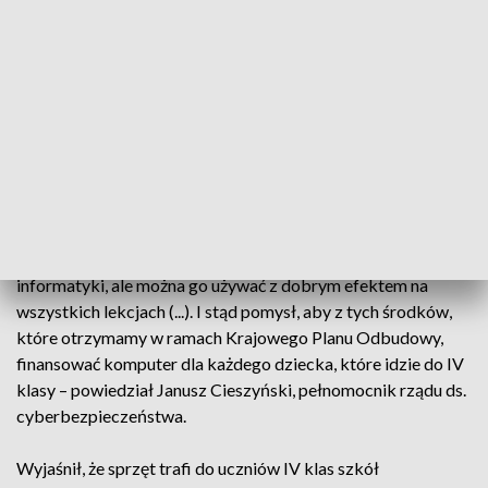
– stwierdził.
Teraz, jak poinformował, laptopy trafią do 370 tys. uczniów
rozpoczynających naukę w IV klasie w 2023 roku.
- To jest jeden z elementów wspierania transformacji
cyfrowej – podkreślił szef rządu.
- Nauka i edukacja się zmienia. Transformacja polega m.in. na
tym, że dzisiaj komputera nie używa się tylko na lekcji
informatyki, ale można go używać z dobrym efektem na
wszystkich lekcjach (...). I stąd pomysł, aby z tych środków,
które otrzymamy w ramach Krajowego Planu Odbudowy,
finansować komputer dla każdego dziecka, które idzie do IV
klasy – powiedział Janusz Cieszyński, pełnomocnik rządu ds.
cyberbezpieczeństwa.
Wyjaśnił, że sprzęt trafi do uczniów IV klas szkół