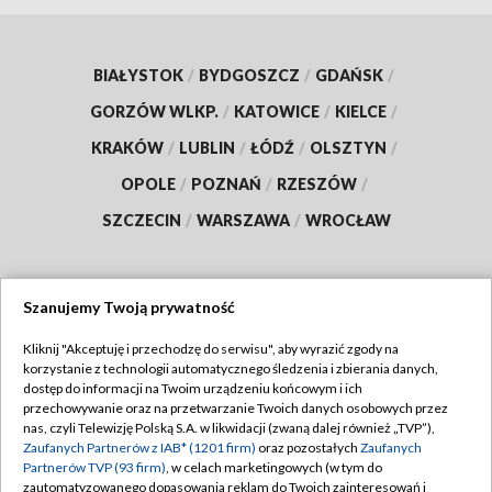
BIAŁYSTOK
/
BYDGOSZCZ
/
GDAŃSK
/
GORZÓW WLKP.
/
KATOWICE
/
KIELCE
/
KRAKÓW
/
LUBLIN
/
ŁÓDŹ
/
OLSZTYN
/
OPOLE
/
POZNAŃ
/
RZESZÓW
/
SZCZECIN
/
WARSZAWA
/
WROCŁAW
Szanujemy Twoją prywatność
Dołącz do nas:
Kliknij "Akceptuję i przechodzę do serwisu", aby wyrazić zgody na
korzystanie z technologii automatycznego śledzenia i zbierania danych,
TVP
dostęp do informacji na Twoim urządzeniu końcowym i ich
Abonament TVP
przechowywanie oraz na przetwarzanie Twoich danych osobowych przez
Regulamin TVP
nas, czyli Telewizję Polską S.A. w likwidacji (zwaną dalej również „TVP”),
Emisja w TVP
Polityka prywatności
Zaufanych Partnerów z IAB* (1201 firm)
oraz pozostałych
Zaufanych
Partnerów TVP (93 firm)
, w celach marketingowych (w tym do
Centrum informacji TVP
Moje zgody
zautomatyzowanego dopasowania reklam do Twoich zainteresowań i