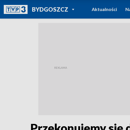
POWRÓT DO
BYDGOSZCZ
Aktualności
N
TVP REGIONY
Przekonujemy się d