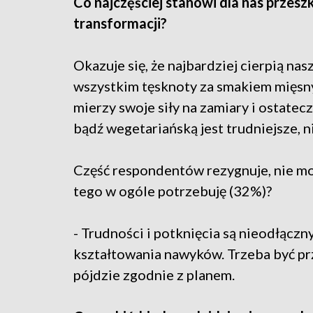
Co najczęściej stanowi dla nas przeszk
transformacji?
Okazuje się, że najbardziej cierpią n
wszystkim tęsknoty za smakiem mięsn
mierzy swoje siły na zamiary i ostatec
bądź wegetariańską jest trudniejsze, ni
Część respondentów rezygnuje, nie mo
tego w ogóle potrzebuję (32%)?
- Trudności i potknięcia są nieodłąc
kształtowania nawyków. Trzeba być pr
pójdzie zgodnie z planem.