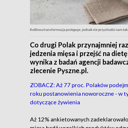
Roślinna transformacja postępuje, jednak nie przychodzi nam tak 
Co drugi Polak przynajmniej ra
jedzenia mięsa i przejść na die
wynika z badań agencji badawc
zlecenie Pyszne.pl.
ZOBACZ: Aż 77 proc. Polaków podejm
roku postanowienia noworoczne - w t
dotyczące żywienia
Aż 12% ankietowanych zadeklarowało, 
mięsa bądź wszelkich produktów odzw