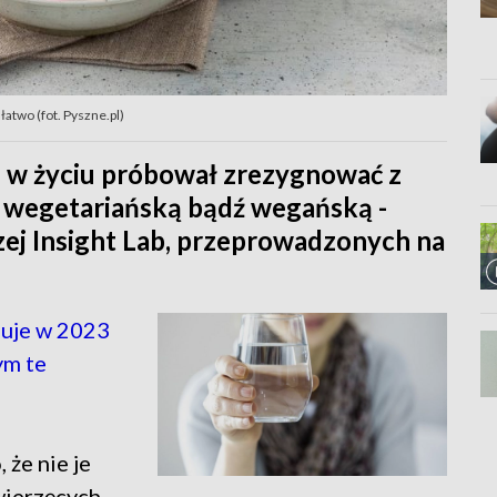
łatwo (fot. Pyszne.pl)
z w życiu próbował zrezygnować z
tę wegetariańską bądź wegańską -
zej Insight Lab, przeprowadzonych na
uje w 2023
ym te
że nie je
ierzęcych.