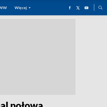
 WWW
Więcej
mal połowa