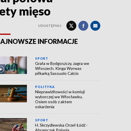
ety mięso
UDOSTĘPNIJ:
AJNOWSZE INFORMACJE
SPORT
Grała w Bydgoszczy, zagra we
Włoszech. Kinga Wyrwas
piłkarką Sassuolo Calcio
POLITYKA
Nieprawidłowości w komisji
wyborczej we Włocławku.
Osiem osób z aktem
oskarżenia
SPORT
H. Skrzydlewska Orzeł Łódź -
Abramczyk Polonia