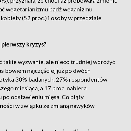
%), przyznała, że choć raz próbowała zmienić
ać wegetarianizmu bądź weganizmu.
kobiety (52 proc.) i osoby w przedziale
 pierwszy kryzys?
ć takie wyzwanie, ale nieco trudniej wdrożyć
nas bowiem najczęściej już po dwóch
o dotyka 30% badanych. 27% respondentów
zego miesiąca, a 17 proc. nabiera
 po odstawieniu mięsa. Co piąty
dności w związku ze zmianą nawyków