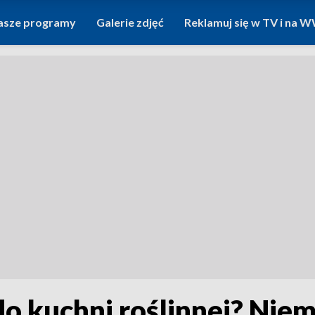
asze programy
Galerie zdjęć
Reklamuj się w TV i na
o kuchni roślinnej? Nie