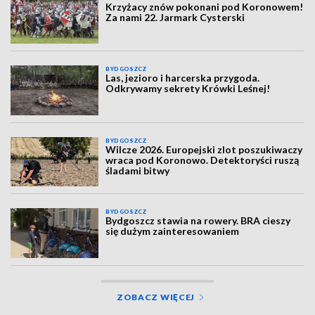
Krzyżacy znów pokonani pod Koronowem!
Za nami 22. Jarmark Cysterski
BYDGOSZCZ
Las, jezioro i harcerska przygoda.
Odkrywamy sekrety Krówki Leśnej!
BYDGOSZCZ
Wilcze 2026. Europejski zlot poszukiwaczy
wraca pod Koronowo. Detektoryści ruszą
śladami bitwy
BYDGOSZCZ
Bydgoszcz stawia na rowery. BRA cieszy
się dużym zainteresowaniem
ZOBACZ WIĘCEJ