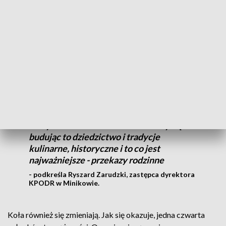
Piechcin.
Rola kół we współczesnym świecie jest coraz większa. Pełnią
niezwykle istotne funkcje. Członkowie stowarzyszeń są
liderami w małych społecznościach.
Mamy renesans KGW, wracamy do
najlepszych czasów, kiedy to było miejsce
integracji społeczności lokalnej. W
nowych warunkach KGW odnowiły się
budując to dziedzictwo i tradycje
kulinarne, historyczne i to co jest
najważniejsze - przekazy rodzinne
- podkreśla Ryszard Zarudzki, zastępca dyrektora
KPODR w Minikowie.
Koła również się zmieniają. Jak się okazuje, jedna czwarta