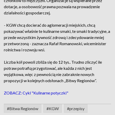
członków to mężczyźni. Organizacje są wspierane przez
dotacje, a osobowość prawna pozwala na prowadzenie
działalności gospodarczej.
- KGW chcą docierać do aglomeracji miejskich, chcą
pokazywać właśnie te kulinarne smaki, te smaki tradycyjne, a
przede wszystkim żywność zdrową i zdecydowanie mniej
przetworzoną - zaznacza Rafał Romanowski, wiceminister
rolnictwa i rozwoju wsi.
Liczba kół powoli zbliża się do 12 tys.. Trudno zliczyć ile
potraw potrafią przygotować, ale każda z nich jest
wyjątkowa, więc z pewnością nie zabraknie nowych
propozycji w kolejnych odsłonach „Bitwy Regionów”.
ZOBACZ: Cykl "Kulinarne potyczki"
#Bitwa Regionów
#KGW
#przepisy