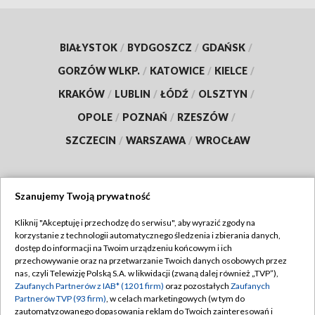
BIAŁYSTOK
/
BYDGOSZCZ
/
GDAŃSK
/
GORZÓW WLKP.
/
KATOWICE
/
KIELCE
/
KRAKÓW
/
LUBLIN
/
ŁÓDŹ
/
OLSZTYN
/
OPOLE
/
POZNAŃ
/
RZESZÓW
/
SZCZECIN
/
WARSZAWA
/
WROCŁAW
Szanujemy Twoją prywatność
Dołącz do nas:
Kliknij "Akceptuję i przechodzę do serwisu", aby wyrazić zgody na
korzystanie z technologii automatycznego śledzenia i zbierania danych,
TVP
dostęp do informacji na Twoim urządzeniu końcowym i ich
Abonament TVP
przechowywanie oraz na przetwarzanie Twoich danych osobowych przez
Regulamin TVP
nas, czyli Telewizję Polską S.A. w likwidacji (zwaną dalej również „TVP”),
Emisja w TVP
Polityka prywatności
Zaufanych Partnerów z IAB* (1201 firm)
oraz pozostałych
Zaufanych
Partnerów TVP (93 firm)
, w celach marketingowych (w tym do
Centrum informacji TVP
Moje zgody
zautomatyzowanego dopasowania reklam do Twoich zainteresowań i