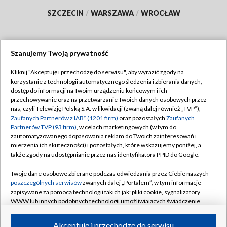
SZCZECIN
/
WARSZAWA
/
WROCŁAW
Szanujemy Twoją prywatność
Dołącz do nas:
Kliknij "Akceptuję i przechodzę do serwisu", aby wyrazić zgody na
korzystanie z technologii automatycznego śledzenia i zbierania danych,
TVP
dostęp do informacji na Twoim urządzeniu końcowym i ich
Abonament TVP
przechowywanie oraz na przetwarzanie Twoich danych osobowych przez
Regulamin TVP
nas, czyli Telewizję Polską S.A. w likwidacji (zwaną dalej również „TVP”),
Emisja w TVP
Polityka prywatności
Zaufanych Partnerów z IAB* (1201 firm)
oraz pozostałych
Zaufanych
Partnerów TVP (93 firm)
, w celach marketingowych (w tym do
Centrum informacji TVP
Moje zgody
zautomatyzowanego dopasowania reklam do Twoich zainteresowań i
mierzenia ich skuteczności) i pozostałych, które wskazujemy poniżej, a
Naziemna Telewizja Cyfrowa
Pomoc
także zgody na udostępnianie przez nas identyfikatora PPID do Google.
Sklep TVP
Biuro reklamy
Twoje dane osobowe zbierane podczas odwiedzania przez Ciebie naszych
Rada Programowa
Kontakt
poszczególnych serwisów
zwanych dalej „Portalem”, w tym informacje
zapisywane za pomocą technologii takich jak: pliki cookie, sygnalizatory
System NOS
WWW lub innych podobnych technologii umożliwiających świadczenie
dopasowanych i bezpiecznych usług, personalizację treści oraz reklam,
Informacje o nadawcy
Kanały
udostępnianie funkcji mediów społecznościowych oraz analizowanie
Akceptuję i przechodzę do serwisu