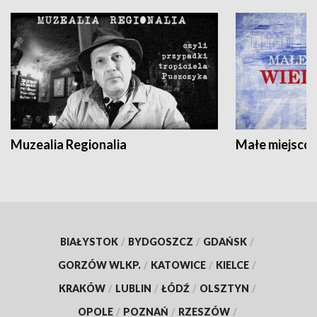
Muzealia Regionalia
Małe miejscow
BIAŁYSTOK
/
BYDGOSZCZ
/
GDAŃSK
/
GORZÓW WLKP.
/
KATOWICE
/
KIELCE
/
KRAKÓW
/
LUBLIN
/
ŁÓDŹ
/
OLSZTYN
/
OPOLE
/
POZNAŃ
/
RZESZÓW
/