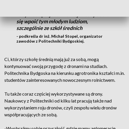
Głównym celem jest uświadamianie na
temat prawa lotniczego, a oprócz tego,
żeby trochę tej technicznej wiedzy udało
się wpoić tym młodym ludziom,
szczególnie ze szkół średnich
- podkreśla dr inż. Michał Stopel, organizator
zawodów z Politechniki Bydgoskiej.
Ci, którzy szkołę średnią mają już za sobą, mogą
kontynuować swoją przygodę z dronami na studiach.
Politechnika Bydgoska na kierunku agrotronika kształci m.in.
studentów zainteresowanych nowoczesnym rolnictwem.
Tu także coraz częściej wykorzystywane są drony.
Naukowcy z Politechniki od kilku lat pracują także nad
wykorzystaniem roju dronów, czyli zespołu wielu dronów
współpracujących ze sobą.
-Wyobraźmy sobie przyszłość, gdzie mamy aglomerację,