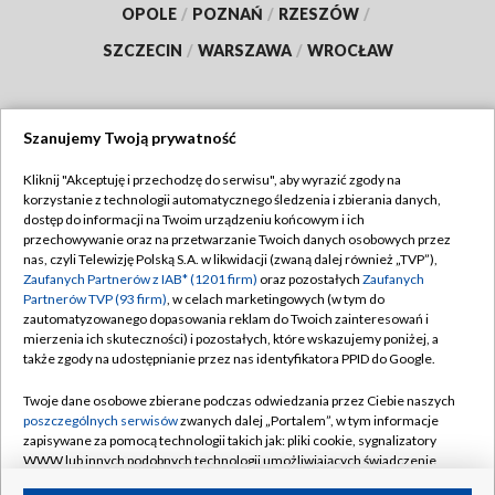
OPOLE
/
POZNAŃ
/
RZESZÓW
/
SZCZECIN
/
WARSZAWA
/
WROCŁAW
Szanujemy Twoją prywatność
Dołącz do nas:
Kliknij "Akceptuję i przechodzę do serwisu", aby wyrazić zgody na
korzystanie z technologii automatycznego śledzenia i zbierania danych,
TVP
dostęp do informacji na Twoim urządzeniu końcowym i ich
Abonament TVP
przechowywanie oraz na przetwarzanie Twoich danych osobowych przez
Regulamin TVP
nas, czyli Telewizję Polską S.A. w likwidacji (zwaną dalej również „TVP”),
Emisja w TVP
Polityka prywatności
Zaufanych Partnerów z IAB* (1201 firm)
oraz pozostałych
Zaufanych
Partnerów TVP (93 firm)
, w celach marketingowych (w tym do
Centrum informacji TVP
Moje zgody
zautomatyzowanego dopasowania reklam do Twoich zainteresowań i
mierzenia ich skuteczności) i pozostałych, które wskazujemy poniżej, a
Naziemna Telewizja Cyfrowa
Pomoc
także zgody na udostępnianie przez nas identyfikatora PPID do Google.
Sklep TVP
Biuro reklamy
Twoje dane osobowe zbierane podczas odwiedzania przez Ciebie naszych
Rada Programowa
Kontakt
poszczególnych serwisów
zwanych dalej „Portalem”, w tym informacje
zapisywane za pomocą technologii takich jak: pliki cookie, sygnalizatory
System NOS
WWW lub innych podobnych technologii umożliwiających świadczenie
dopasowanych i bezpiecznych usług, personalizację treści oraz reklam,
Informacje o nadawcy
Kanały