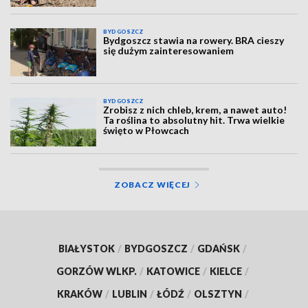
BYDGOSZCZ
Bydgoszcz stawia na rowery. BRA cieszy
się dużym zainteresowaniem
BYDGOSZCZ
Zrobisz z nich chleb, krem, a nawet auto!
Ta roślina to absolutny hit. Trwa wielkie
święto w Płowcach
ZOBACZ WIĘCEJ
BIAŁYSTOK
/
BYDGOSZCZ
/
GDAŃSK
/
GORZÓW WLKP.
/
KATOWICE
/
KIELCE
/
KRAKÓW
/
LUBLIN
/
ŁÓDŹ
/
OLSZTYN
/