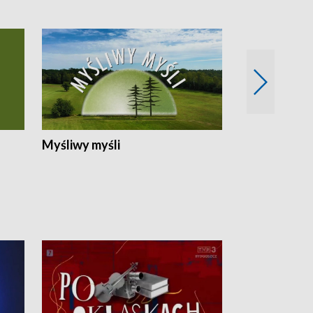
Myśliwy myśli
Spotkania z 