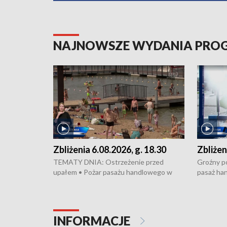
NAJNOWSZE WYDANIA PR
Zbliżenia 6.08.2026, g. 18.30
Zbliżen
TEMATY DNIA: Ostrzeżenie przed
Groźny po
upałem • Pożar pasażu handlowego w
pasaż ha
Bydgoszczy • Policja rozbiła lokalną siatkę
upałów i 
dealerską – grozi im do 12 lat więzienia •
kukurydzy
Akcja porodowa na trasie Rypin-Toruń –
wysokie p
pomógł policyjny patrol • Wyjątkowy
Rypin-Tor
INFORMACJE
projekt UMK w Toruniu
Zaprasza