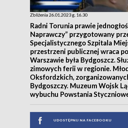
Zbliżenia 26.01.2023 g. 16.30
Radni Torunia prawie jednogłoś
Naprawczy” przygotowany prze
Specjalistycznego Szpitala Mie
przestrzeni publicznej wraca po
Warszawie była Bydgoszcz. Słu
zimowych ferii w regionie. Mło
Oksfordzkich, zorganizowanyc
Bydgoszczy. Muzeum Wojsk Ląd
wybuchu Powstania Stycznioweg
UDOSTĘPNIJ NA FACEBOOKU