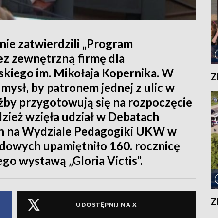
nie zatwierdzili „Program
z zewnętrzną firmę dla
jskiego im. Mikołaja Kopernika. W
Z
mysł, by patronem jednej z ulic w
żby przygotowują się na rozpoczęcie
dzież wzięła udział w Debatach
h na Wydziale Pedagogiki UKW w
owych upamiętniło 160. rocznicę
o wystawą „Gloria Victis”.
Z
UDOSTĘPNIJ NA X