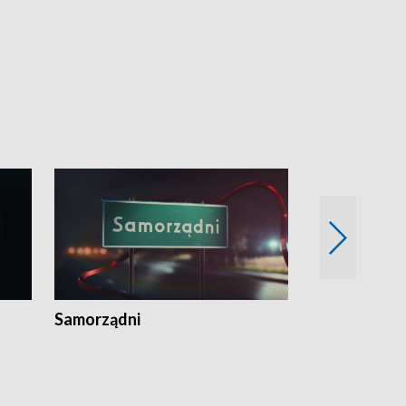
Samorządni
Wspólna sp