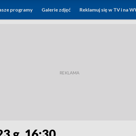
asze programy
Galerie zdjęć
Reklamuj się w TV i na
23 g. 16:30