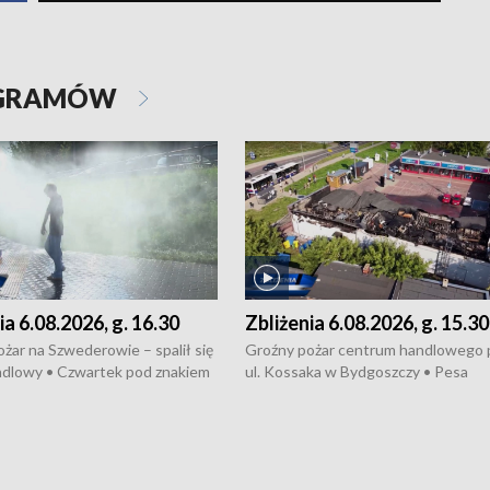
OGRAMÓW
ia 6.08.2026, g. 16.30
Zbliżenia 6.08.2026, g. 15.30
żar na Szwederowie – spalił się
Groźny pożar centrum handlowego 
ndlowy • Czwartek pod znakiem
ul. Kossaka w Bydgoszczy • Pesa
burz • Dobre prognozy dla
wyprodukuje nowoczesne,
 – rolnicy mogą liczyć na
energooszczędne pociągi dla Polregi
lony • Akcja porodowa na trasie
Zmiany w przepisach o pomocy
uń – pomógł policyjny patrol •
społecznej • Przed nami 10. jubileu
my na kolejną odsłonę programu
Festiwal Wisły