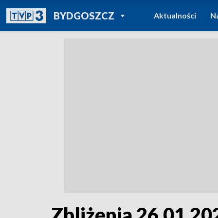
POWRÓT DO
BYDGOSZCZ
Aktualności
N
TVP REGIONY
Zbliżenia 26.01.20