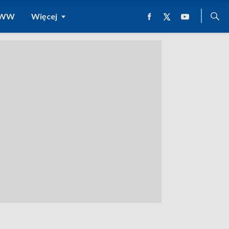
 WWW
Więcej