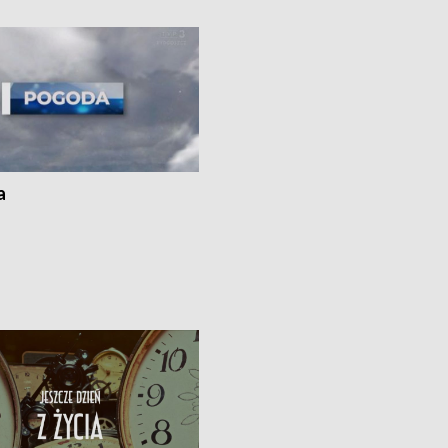
ato”
a