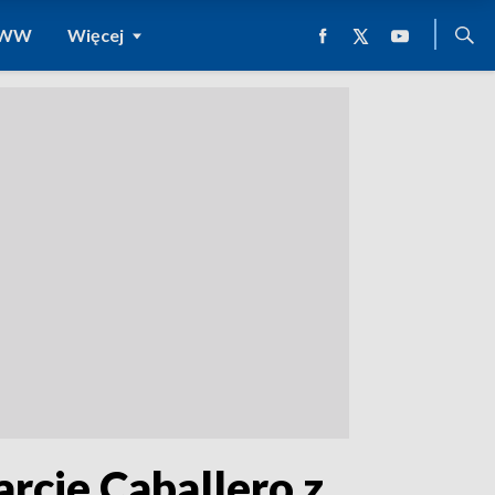
 WWW
Więcej
cie Caballero z