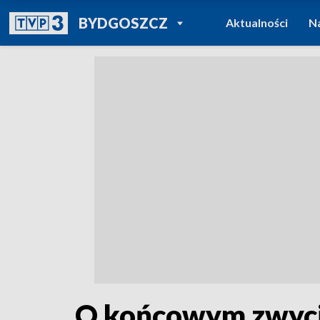
POWRÓT DO
BYDGOSZCZ
Aktualności
N
TVP REGIONY
O końcowym zwycię