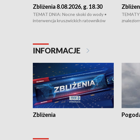
Zbliżenia 8.08.2026, g. 18.30
Zbliżen
TEMAT DNIA: Nocne skoki do wody •
TEMATY 
interwencja kruszwickich ratowników
znalezion
WOPR mogła zapobiec tragedii • Koniec
zaginione
prac na Rondzie Fordońskim • Na Wyspie
finał pra
Młyńskiej świętowano urodziny Mariana
Kujawskim
Rejewskiego • Kujawski Festiwal Pieśni
w Chełmni
INFORMACJE
Ludowej w Inowrocławiu • Rekord w
miastach 
kiszeniu ogórków w gminie Łasin
recept po
Dalszy ci
wywiesza
Zbliżenia
Pogod