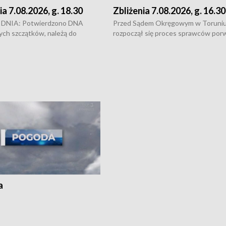
ia 7.08.2026, g. 18.30
Zbliżenia 7.08.2026, g. 16.30
DNIA: Potwierdzono DNA
Przed Sądem Okręgowym w Toruni
ych szczątków, należą do
rozpoczął się proces sprawców por
j Jowity Zielińskiej • Tragiczny
pobicie i tortur pod Grudziądzem • 
c serwisowych w studni w Solcu
zł - tyle mogą wynosić straty po poż
 • Festiwal dziewięciu wzgórz
przy ul. Kossaka w Bydgoszczy •
e i Festiwal Wisły w kilku
Niebezpiecznie na drogach regionu 
regionu • Problem z realizacją
Dalszy ciąg sporu o pranie na bydgo
 spaleniu apteki w Bydgoszczy •
Kapuściskach
ąg sąsiedzkiego sporu o
nie prania
a