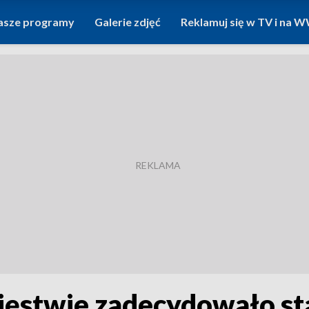
asze programy
Galerie zdjęć
Reklamuj się w TV i na
stwie zadecydowało star