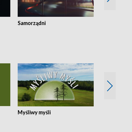
Samorządni
Wspólna sp
Myśliwy myśli
Spotkania z 