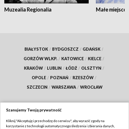
Muzealia Regionalia
Małe miejscow
BIAŁYSTOK
/
BYDGOSZCZ
/
GDAŃSK
/
GORZÓW WLKP.
/
KATOWICE
/
KIELCE
/
KRAKÓW
/
LUBLIN
/
ŁÓDŹ
/
OLSZTYN
/
OPOLE
/
POZNAŃ
/
RZESZÓW
/
SZCZECIN
/
WARSZAWA
/
WROCŁAW
Szanujemy Twoją prywatność
Dołącz do nas:
Kliknij "Akceptuję i przechodzę do serwisu", aby wyrazić zgody na
korzystanie z technologii automatycznego śledzenia i zbierania danych,
TVP