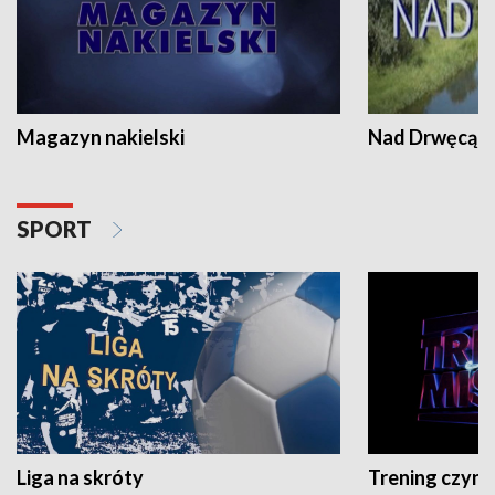
Magazyn nakielski
Nad Drwęcą
SPORT
Liga na skróty
Trening czyni 