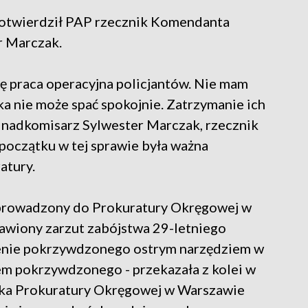
 potwierdził PAP rzecznik Komendanta
r Marczak.
ę praca operacyjna policjantów. Nie mam
ka nie może spać spokojnie. Zatrzymanie ich
ył nadkomisarz Sylwester Marczak, rzecznik
początku w tej sprawie była ważna
atury.
oprowadzony do Prokuratury Okręgowej w
awiony zarzut zabójstwa 29-letniego
enie pokrzywdzonego ostrym narzędziem w
em pokrzywdzonego - przekazała z kolei w
zka Prokuratury Okręgowej w Warszawie