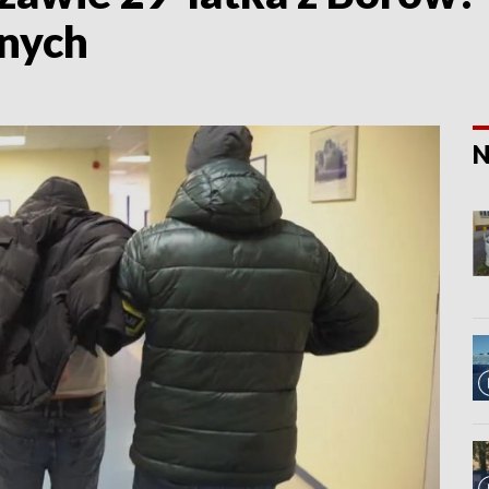
anych
N