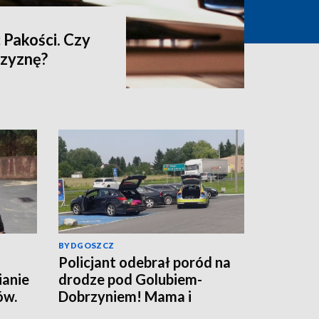
 Pakości. Czy
czyznę?
BYDGOSZCZ
Policjant odebrał poród na
ianie
drodze pod Golubiem-
ów.
Dobrzyniem! Mama i
rafił
noworodek czują się dobrze