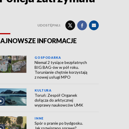
UDOSTĘPNIJ:
AJNOWSZE INFORMACJE
GOSPODARKA
Niemal 2 tysiące bezpłatnych
BIG BAG-ów w pół roku.
Torunianie chętnie korzystają
z nowej usługi MPO
KULTURA
Toruń: Zespół Organek
dołącza do arktycznej
wyprawy naukowców UMK
INNE
Spór o pranie po bydgosku.
Jak rozwiązano sprawę?