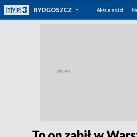
POWRÓT DO
BYDGOSZCZ
Aktualności
N
TVP REGIONY
To on zabił w Wars