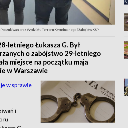
. Poszukiwań oraz Wydziału Terroru Kryminalnego i Zabójstw KSP
 28-letniego Łukasza G. Był
rzanych o zabójstwo 29-letniego
ała miejsce na początku maja
ie w Warszawie
je w sprawie
kiwań i
roru
ukasza G.