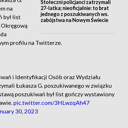
Stołeczni policjanci zatrzymali
27-latka; nieoficjalnie: to brat
em na
jednego z poszukiwanych ws.
był list
zabójstwa na Nowym Świecie
ę Okręgową
nda
wym profilu na Twitterze.
iwań i Identyfikacji Osób oraz Wydziału
rzymali Łukasza G. poszukiwanego w związku
tawą poszukiwań był list gończy wystawiony
awie.
pic.twitter.com/3HLwzqAh47
nuary 30, 2023