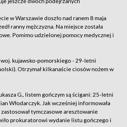
kuje jeszcze dwóch podejrzanych
cie w Warszawie doszło nad ranem 8 maja
edł ranny mężczyzna. Na miejsce została
nkowe. Pomimo udzielonej pomocy medycznej i
c woj. kujawsko-pomorskiego - 29-letni
holski). Otrzymał kilkanaście ciosów nożem w
kasza G., listem gończym są ścigani: 25-letni
ian Włodarczyk. Jak wcześniej informowała
ąd zastosował tymczasowe aresztowanie
iło prokuratorowi wydanie listu gończego i