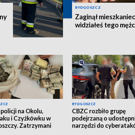
BYDGOSZCZ
zny
Zaginął mieszkaniec
widziałeś tego męż
SZCZ
BYDGOSZCZ
policji na Okolu,
CBZC rozbiło grupę
aku i Czyżkówku w
podejrzaną o udostępn
szczy. Zatrzymani
narzędzi do cyberatak
yźni, przejęte
Jeden z zatrzymanych t