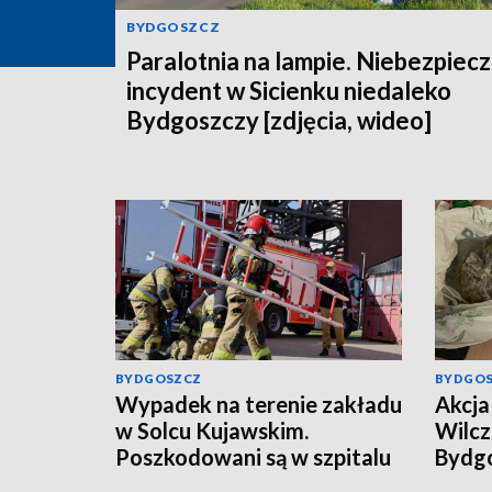
BYDGOSZCZ
Paralotnia na lampie. Niebezpiec
incydent w Sicienku niedaleko
Bydgoszczy [zdjęcia, wideo]
BYDGOSZCZ
BYDGO
Wypadek na terenie zakładu
Akcja 
w Solcu Kujawskim.
Wilcz
Poszkodowani są w szpitalu
Bydgo
mężcz