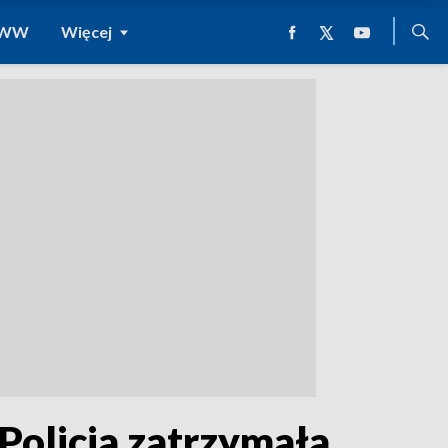
 WWW
Więcej
Policja zatrzymała