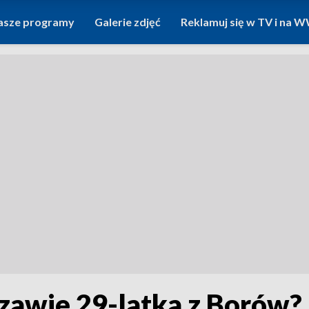
asze programy
Galerie zdjęć
Reklamuj się w TV i na
zawie 29-latka z Borów? 