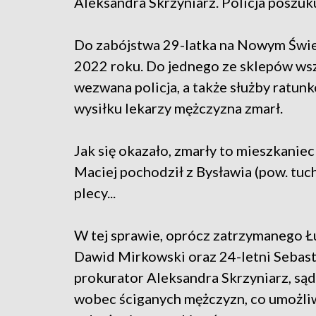
Aleksandra Skrzyniarz. Policja poszu
Do zabójstwa 29-latka na Nowym Świe
2022 roku. Do jednego ze sklepów wsz
wezwana policja, a także służby ratu
wysiłku lekarzy mężczyzna zmarł.
Jak się okazało, zmarły to mieszkanie
Maciej pochodził z Bysławia (pow. tuc
plecy...
W tej sprawie, oprócz zatrzymanego Łu
Dawid Mirkowski oraz 24-letni Sebast
prokurator Aleksandra Skrzyniarz, s
wobec ściganych mężczyzn, co umożliw