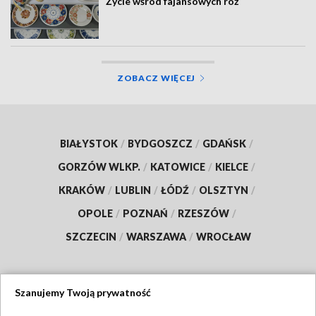
Życie wśród fajansowych róż
ZOBACZ WIĘCEJ
BIAŁYSTOK
/
BYDGOSZCZ
/
GDAŃSK
/
GORZÓW WLKP.
/
KATOWICE
/
KIELCE
/
KRAKÓW
/
LUBLIN
/
ŁÓDŹ
/
OLSZTYN
/
OPOLE
/
POZNAŃ
/
RZESZÓW
/
SZCZECIN
/
WARSZAWA
/
WROCŁAW
Szanujemy Twoją prywatność
Dołącz do nas: