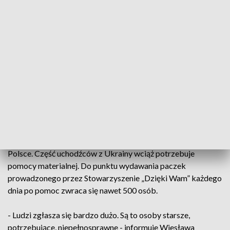
Najtrudniejsza jest kwestia, która dotyczy
adaptacji, zauważania przyjemnych rzeczy
i przeżywania ich, ponieważ często panie,
które są tutaj, cały czas myślą o powrocie i
o budowaniu dalej życia, które miały
dotychczas
- wskazuje Roksana Korulczyk, psycholog,
Fundacja Adra.
A to często diametralnie różni się od ich nowego życia w
Polsce. Część uchodźców z Ukrainy wciąż potrzebuje
pomocy materialnej. Do punktu wydawania paczek
prowadzonego przez Stowarzyszenie „Dzięki Wam” każdego
dnia po pomoc zwraca się nawet 500 osób.
- Ludzi zgłasza się bardzo dużo. Są to osoby starsze,
potrzebujące, niepełnosprawne - informuje Wiesława