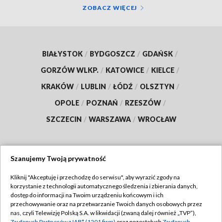
ZOBACZ WIĘCEJ
BIAŁYSTOK
/
BYDGOSZCZ
/
GDAŃSK
/
GORZÓW WLKP.
/
KATOWICE
/
KIELCE
/
KRAKÓW
/
LUBLIN
/
ŁÓDŹ
/
OLSZTYN
/
OPOLE
/
POZNAŃ
/
RZESZÓW
/
SZCZECIN
/
WARSZAWA
/
WROCŁAW
Szanujemy Twoją prywatność
Dołącz do nas:
Kliknij "Akceptuję i przechodzę do serwisu", aby wyrazić zgody na
korzystanie z technologii automatycznego śledzenia i zbierania danych,
TVP
dostęp do informacji na Twoim urządzeniu końcowym i ich
Abonament TVP
przechowywanie oraz na przetwarzanie Twoich danych osobowych przez
Regulamin TVP
nas, czyli Telewizję Polską S.A. w likwidacji (zwaną dalej również „TVP”),
Emisja w TVP
Zaufanych Partnerów z IAB* (1201 firm)
oraz pozostałych
Zaufanych