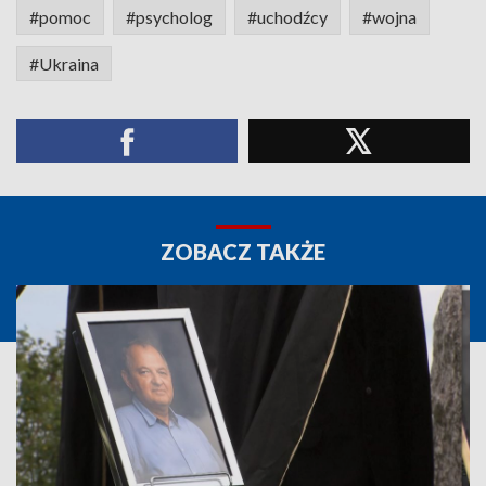
#pomoc
#psycholog
#uchodźcy
#wojna
#Ukraina
ZOBACZ TAKŻE