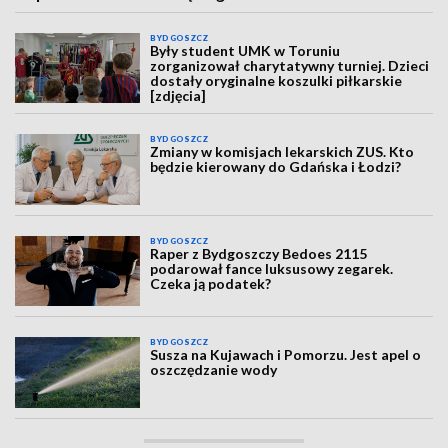
BYDGOSZCZ
Były student UMK w Toruniu
zorganizował charytatywny turniej. Dzieci
dostały oryginalne koszulki piłkarskie
[zdjęcia]
BYDGOSZCZ
Zmiany w komisjach lekarskich ZUS. Kto
będzie kierowany do Gdańska i Łodzi?
BYDGOSZCZ
Raper z Bydgoszczy Bedoes 2115
podarował fance luksusowy zegarek.
Czeka ją podatek?
BYDGOSZCZ
Susza na Kujawach i Pomorzu. Jest apel o
oszczędzanie wody