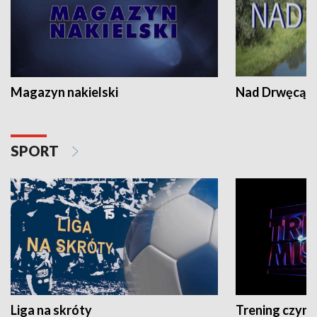
Magazyn nakielski
Nad Drwęcą
SPORT
Liga na skróty
Trening czyni 