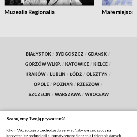
Muzealia Regionalia
Małe miejscow
BIAŁYSTOK
/
BYDGOSZCZ
/
GDAŃSK
/
GORZÓW WLKP.
/
KATOWICE
/
KIELCE
/
KRAKÓW
/
LUBLIN
/
ŁÓDŹ
/
OLSZTYN
/
OPOLE
/
POZNAŃ
/
RZESZÓW
/
SZCZECIN
/
WARSZAWA
/
WROCŁAW
Szanujemy Twoją prywatność
Dołącz do nas:
Kliknij "Akceptuję i przechodzę do serwisu", aby wyrazić zgody na
korzystanie z technologii automatycznego śledzenia i zbierania danych,