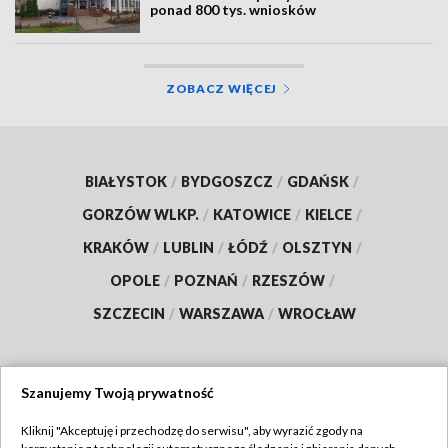
ponad 800 tys. wniosków
ZOBACZ WIĘCEJ
BIAŁYSTOK
/
BYDGOSZCZ
/
GDAŃSK
/
GORZÓW WLKP.
/
KATOWICE
/
KIELCE
/
KRAKÓW
/
LUBLIN
/
ŁÓDŹ
/
OLSZTYN
/
OPOLE
/
POZNAŃ
/
RZESZÓW
/
SZCZECIN
/
WARSZAWA
/
WROCŁAW
Szanujemy Twoją prywatność
Dołącz do nas:
Kliknij "Akceptuję i przechodzę do serwisu", aby wyrazić zgody na