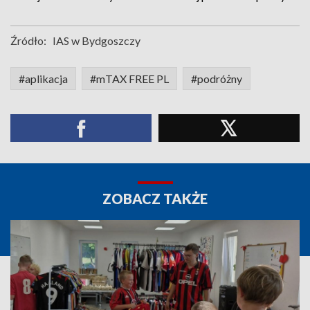
Źródło:
IAS w Bydgoszczy
#aplikacja
#mTAX FREE PL
#podróżny
ZOBACZ TAKŻE