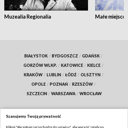
Muzealia Regionalia
Małe miejscow
BIAŁYSTOK
/
BYDGOSZCZ
/
GDAŃSK
/
GORZÓW WLKP.
/
KATOWICE
/
KIELCE
/
KRAKÓW
/
LUBLIN
/
ŁÓDŹ
/
OLSZTYN
/
OPOLE
/
POZNAŃ
/
RZESZÓW
/
SZCZECIN
/
WARSZAWA
/
WROCŁAW
Szanujemy Twoją prywatność
Dołącz do nas:
Kliknij "Akceptuję i przechodzę do serwisu", aby wyrazić zgody na