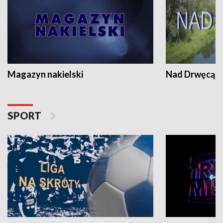
Magazyn nakielski
Nad Drwęcą
SPORT