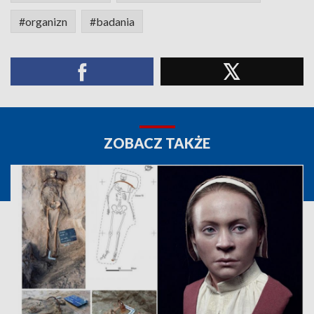
#organizn
#badania
ZOBACZ TAKŻE