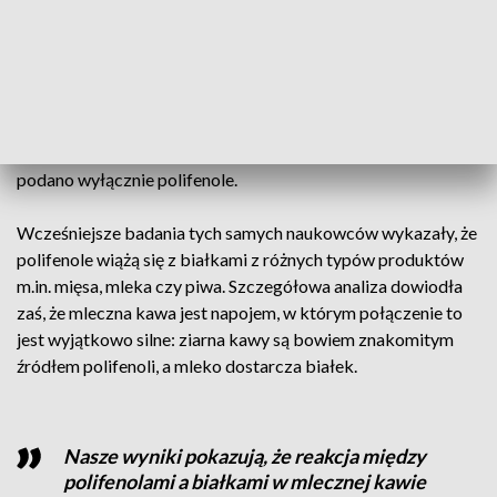
aminokwasem. Komórki kontrolne komórki nie otrzymały
nic.
Szybko zaobserwowano, że komórki traktowane
kombinacją polifenoli i aminokwasów były dwukrotnie
skuteczniejsze w zwalczaniu stanów zapalnych niż te, którym
podano wyłącznie polifenole.
Wcześniejsze badania tych samych naukowców wykazały, że
polifenole wiążą się z białkami z różnych typów produktów
m.in. mięsa, mleka czy piwa. Szczegółowa analiza dowiodła
zaś, że mleczna kawa jest napojem, w którym połączenie to
jest wyjątkowo silne: ziarna kawy są bowiem znakomitym
źródłem polifenoli, a mleko dostarcza białek.
Nasze wyniki pokazują, że reakcja między
polifenolami a białkami w mlecznej kawie