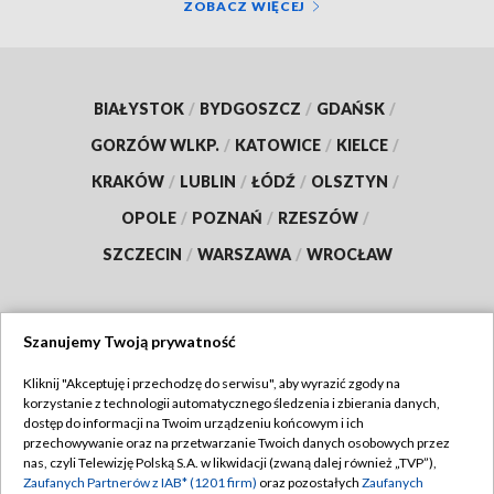
ZOBACZ WIĘCEJ
BIAŁYSTOK
/
BYDGOSZCZ
/
GDAŃSK
/
GORZÓW WLKP.
/
KATOWICE
/
KIELCE
/
KRAKÓW
/
LUBLIN
/
ŁÓDŹ
/
OLSZTYN
/
OPOLE
/
POZNAŃ
/
RZESZÓW
/
SZCZECIN
/
WARSZAWA
/
WROCŁAW
Szanujemy Twoją prywatność
Dołącz do nas:
Kliknij "Akceptuję i przechodzę do serwisu", aby wyrazić zgody na
korzystanie z technologii automatycznego śledzenia i zbierania danych,
TVP
dostęp do informacji na Twoim urządzeniu końcowym i ich
Abonament TVP
przechowywanie oraz na przetwarzanie Twoich danych osobowych przez
Regulamin TVP
nas, czyli Telewizję Polską S.A. w likwidacji (zwaną dalej również „TVP”),
Emisja w TVP
Polityka prywatności
Zaufanych Partnerów z IAB* (1201 firm)
oraz pozostałych
Zaufanych