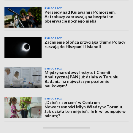
BYDGOSZCZ
Perseidy nad Kujawami i Pomorzem.
Astrobazy zapraszają na bezpłatne
obserwacje nocnego nieba
BYDGOSZCZ
Zaćmienie Słońca przyciąga tłumy. Polacy
ruszają do Hiszpanii i Islandii
BYDGOSZCZ
Międzynarodowy Instytut Chemii
Analitycznej PAN już działa w Toruniu.
Badania na najwyższym poziomie
naukowym!
BYDGOSZCZ
„Dzień z sercem” w Centrum
Nowoczesności Młyn Wiedzy w Toruniu.
Jak działa ten mięsień, ile krwi pompuje w
minutę?