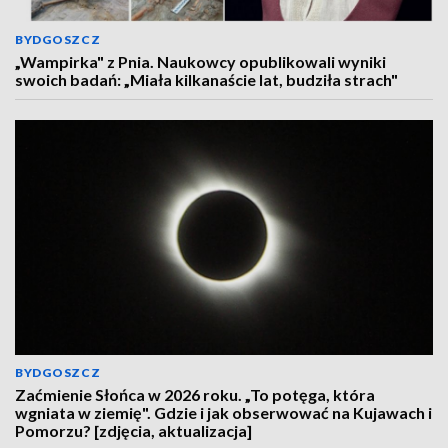
BYDGOSZCZ
„Wampirka" z Pnia. Naukowcy opublikowali wyniki
swoich badań: „Miała kilkanaście lat, budziła strach"
BYDGOSZCZ
Zaćmienie Słońca w 2026 roku. „To potęga, która
wgniata w ziemię". Gdzie i jak obserwować na Kujawach i
Pomorzu? [zdjęcia, aktualizacja]