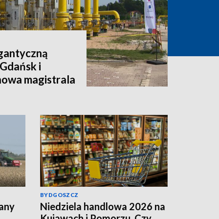
igantyczną
 Gdańsk i
nowa magistrala
BYDGOSZCZ
lany
Niedziela handlowa 2026 na
Kujawach i Pomorzu. Czy