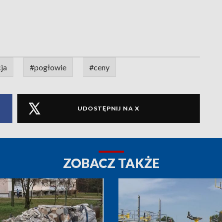
ja
#pogłowie
#ceny
UDOSTĘPNIJ NA X
ZOBACZ TAKŻE