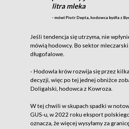
litra mleka
- mówi Piotr Depta, hodowca bydła z Byc
Jeśli tendencja się utrzyma, nie wpłyni
mówią hodowcy. Bo sektor mleczarski je
długofalowe.
- Hodowla krów rozwija się przez kilka
decyzji, więc po tej jednej obniżce zo
Doligalski, hodowca z Kowroza.
W tej chwili w skupach spadki w noto
GUS-u, w 2022 roku eksport polskiego 
oznacza, że więcej wysyłamy za granicę