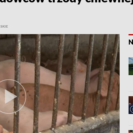
SKIE
N