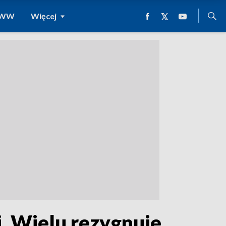
 WWW
Więcej
. Wielu rezygnuje