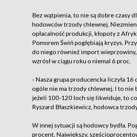
Bez wątpienia, to nie są dobre czasy d
hodowców trzody chlewnej. Niezmienn
opłacalność produkcji, kłopoty z Afry
Pomorem Świń pogłębiają kryzys. Przy
do niego również import wieprzowiny,
wzrósł w ciągu roku o niemal 6 proc.
- Nasza grupa producencka liczyła 16 os
ogóle nie ma trzody chlewnej. I to nie
jeżeli 100-120 loch się likwiduje, to c
Ryszard Błaszkiewicz, hodowca trzod
W innej sytuacji są hodowcy bydła. Po
procent. Największy, sześcioprocentow