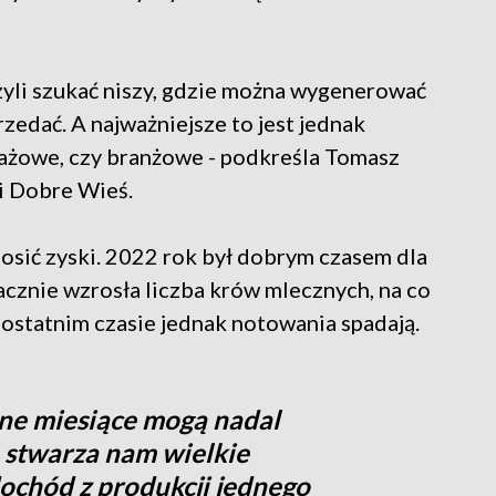
 czyli szukać niszy, gdzie można wygenerować
rzedać. A najważniejsze to jest jednak
dażowe, czy branżowe - podkreśla Tomasz
i Dobre Wieś.
sić zyski. 2022 rok był dobrym czasem dla
znie wzrosła liczba krów mlecznych, na co
ostatnim czasie jednak notowania spadają.
ne miesiące mogą nadal
o stwarza nam wielkie
dochód z produkcji jednego