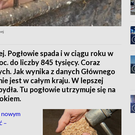
nej
j. Pogłowie spada i w ciągu roku w
oc. do liczby 845 tysięcy. Coraz
nych. Jak wynika z danych Głównego
e jest w całym kraju. W lepszej
bydła. Tu pogłowie utrzymuje się na
okiem.
w nowym
ć –