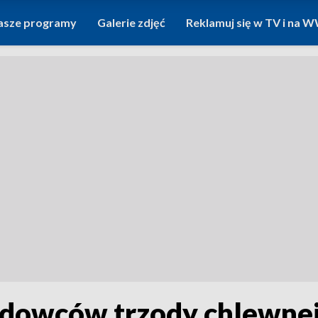
asze programy
Galerie zdjęć
Reklamuj się w TV i na
odowców trzody chlewnej