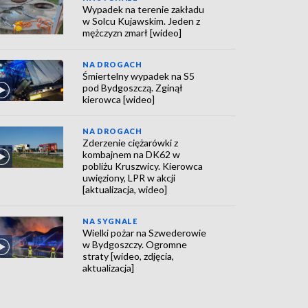
Wypadek na terenie zakładu
w Solcu Kujawskim. Jeden z
mężczyzn zmarł [wideo]
NA DROGACH
Śmiertelny wypadek na S5
pod Bydgoszczą. Zginął
kierowca [wideo]
NA DROGACH
Zderzenie ciężarówki z
kombajnem na DK62 w
pobliżu Kruszwicy. Kierowca
uwięziony, LPR w akcji
[aktualizacja, wideo]
NA SYGNALE
Wielki pożar na Szwederowie
w Bydgoszczy. Ogromne
straty [wideo, zdjęcia,
aktualizacja]