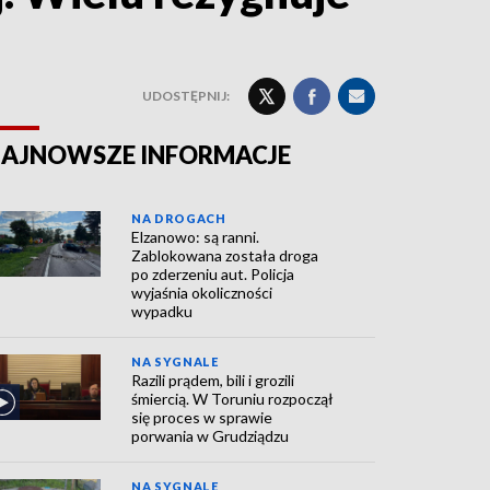
UDOSTĘPNIJ:
AJNOWSZE INFORMACJE
NA DROGACH
Elzanowo: są ranni.
Zablokowana została droga
po zderzeniu aut. Policja
wyjaśnia okoliczności
wypadku
NA SYGNALE
Razili prądem, bili i grozili
śmiercią. W Toruniu rozpoczął
się proces w sprawie
porwania w Grudziądzu
NA SYGNALE