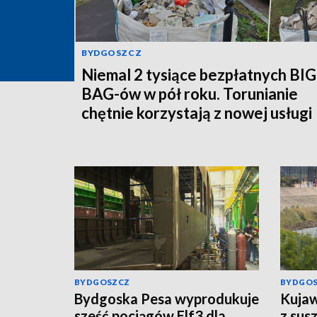
BYDGOSZCZ
Niemal 2 tysiące bezpłatnych BIG
BAG-ów w pół roku. Torunianie
chętnie korzystają z nowej usługi
MPO
BYDGOSZCZ
BYDGO
Bydgoska Pesa wyprodukuje
Kujaw
sześć pociągów Elf3 dla
z sus