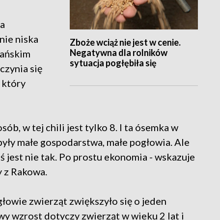
la
ie niska
Zboże wciąż nie jest w cenie.
Negatywna dla rolników
kańskim
sytuacja pogłębiła się
czynia się
 który
ób, w tej chili jest tylko 8. I ta ósemka w
 były małe gospodarstwa, małe pogłowia. Ale
oś jest nie tak. Po prostu ekonomia - wskazuje
y z Rakowa.
głowie zwierząt zwiększyło się o jeden
y wzrost dotyczy zwierząt w wieku 2 lat i