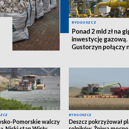
BYDGOSZCZ
Ponad 2 mld zł na g
inwestycję gazową.
Gustorzyn połączy 
SZCZ
BYDGOSZCZ
sko-Pomorskie walczy
Deszcz pokrzyżował p
zą. Niski stan Wisły
rolników. Żniwa mocno