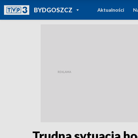
POWRÓT DO
BYDGOSZCZ
Aktualności
N
TVP REGIONY
Trudna sytuacja h