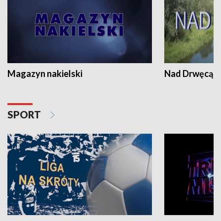
Magazyn nakielski
Nad Drwęcą
SPORT