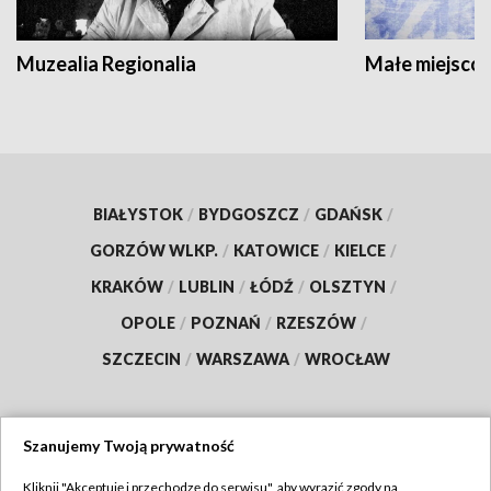
Muzealia Regionalia
Małe miejscow
BIAŁYSTOK
/
BYDGOSZCZ
/
GDAŃSK
/
GORZÓW WLKP.
/
KATOWICE
/
KIELCE
/
KRAKÓW
/
LUBLIN
/
ŁÓDŹ
/
OLSZTYN
/
OPOLE
/
POZNAŃ
/
RZESZÓW
/
SZCZECIN
/
WARSZAWA
/
WROCŁAW
Szanujemy Twoją prywatność
Dołącz do nas:
Kliknij "Akceptuję i przechodzę do serwisu", aby wyrazić zgody na