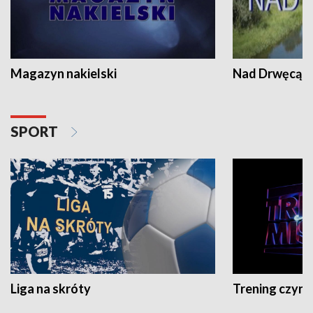
Magazyn nakielski
Nad Drwęcą
SPORT
Liga na skróty
Trening czyni 