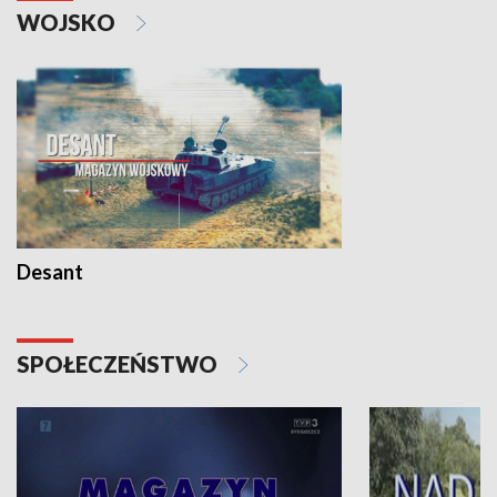
WOJSKO
Desant
SPOŁECZEŃSTWO