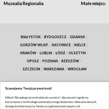
Muzealia Regionalia
Małe miejscow
BIAŁYSTOK
/
BYDGOSZCZ
/
GDAŃSK
/
GORZÓW WLKP.
/
KATOWICE
/
KIELCE
/
KRAKÓW
/
LUBLIN
/
ŁÓDŹ
/
OLSZTYN
/
OPOLE
/
POZNAŃ
/
RZESZÓW
/
SZCZECIN
/
WARSZAWA
/
WROCŁAW
Szanujemy Twoją prywatność
Dołącz do nas:
Kliknij "Akceptuję i przechodzę do serwisu", aby wyrazić zgody na
korzystanie z technologii automatycznego śledzenia i zbierania danych,
TVP
dostęp do informacji na Twoim urządzeniu końcowym i ich