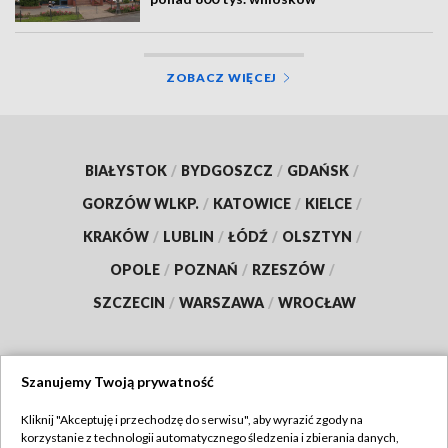
ZOBACZ WIĘCEJ
BIAŁYSTOK
/
BYDGOSZCZ
/
GDAŃSK
/
GORZÓW WLKP.
/
KATOWICE
/
KIELCE
/
KRAKÓW
/
LUBLIN
/
ŁÓDŹ
/
OLSZTYN
/
OPOLE
/
POZNAŃ
/
RZESZÓW
/
SZCZECIN
/
WARSZAWA
/
WROCŁAW
Szanujemy Twoją prywatność
Dołącz do nas:
Kliknij "Akceptuję i przechodzę do serwisu", aby wyrazić zgody na
korzystanie z technologii automatycznego śledzenia i zbierania danych,
TVP