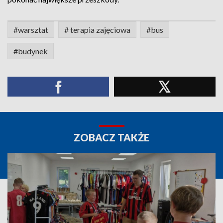
#warsztat
# terapia zajęciowa
#bus
#budynek
ZOBACZ TAKŻE