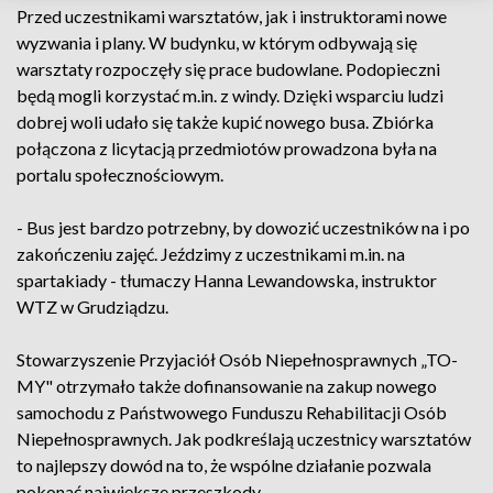
Przed uczestnikami warsztatów, jak i instruktorami nowe
wyzwania i plany. W budynku, w którym odbywają się
warsztaty rozpoczęły się prace budowlane. Podopieczni
będą mogli korzystać m.in. z windy. Dzięki wsparciu ludzi
dobrej woli udało się także kupić nowego busa. Zbiórka
połączona z licytacją przedmiotów prowadzona była na
portalu społecznościowym.
- Bus jest bardzo potrzebny, by dowozić uczestników na i po
zakończeniu zajęć. Jeździmy z uczestnikami m.in. na
spartakiady - tłumaczy Hanna Lewandowska, instruktor
WTZ w Grudziądzu.
Stowarzyszenie Przyjaciół Osób Niepełnosprawnych „TO-
MY" otrzymało także dofinansowanie na zakup nowego
samochodu z Państwowego Funduszu Rehabilitacji Osób
Niepełnosprawnych. Jak podkreślają uczestnicy warsztatów
to najlepszy dowód na to, że wspólne działanie pozwala
pokonać największe przeszkody.