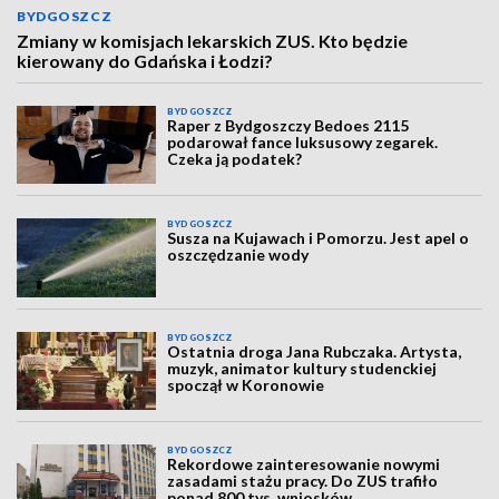
BYDGOSZCZ
Zmiany w komisjach lekarskich ZUS. Kto będzie
kierowany do Gdańska i Łodzi?
BYDGOSZCZ
Raper z Bydgoszczy Bedoes 2115
podarował fance luksusowy zegarek.
Czeka ją podatek?
BYDGOSZCZ
Susza na Kujawach i Pomorzu. Jest apel o
oszczędzanie wody
BYDGOSZCZ
Ostatnia droga Jana Rubczaka. Artysta,
muzyk, animator kultury studenckiej
spoczął w Koronowie
BYDGOSZCZ
Rekordowe zainteresowanie nowymi
zasadami stażu pracy. Do ZUS trafiło
ponad 800 tys. wniosków