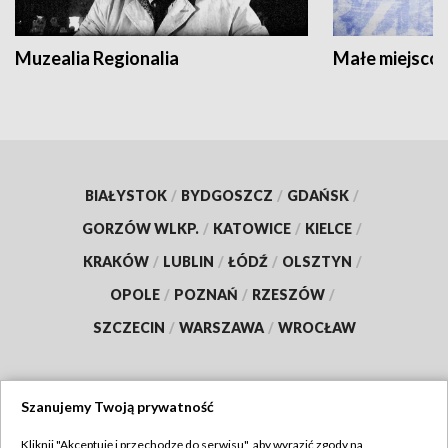
Muzealia Regionalia
Małe miejscow
BIAŁYSTOK
/
BYDGOSZCZ
/
GDAŃSK
/
GORZÓW WLKP.
/
KATOWICE
/
KIELCE
/
KRAKÓW
/
LUBLIN
/
ŁÓDŹ
/
OLSZTYN
/
OPOLE
/
POZNAŃ
/
RZESZÓW
/
SZCZECIN
/
WARSZAWA
/
WROCŁAW
Szanujemy Twoją prywatność
Dołącz do nas:
Kliknij "Akceptuję i przechodzę do serwisu", aby wyrazić zgody na