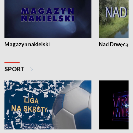
Magazyn nakielski
Nad Drwęcą
SPORT