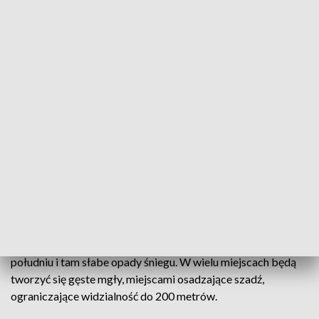
We wtorek będą liczne rozpogodzenia, tylko na południu i
południowym wschodzie zachmurzenie będzie duże i tam
słabe opady śniegu.
Temperatura maksymalna od -4 stopni Celsjusza na
południowym wschodzie, -1 na przeważającym obszarze
kraju, do 2 stopni na Wybrzeżu. W rejonach górskich Karpat
od -8 do -6 stopni.
Wiatr na południowym zachodzie będzie słaby, zmienny. Na
pozostałym obszarze słaby, wzmagający się do
umiarkowanego, z kierunków północnych.
W nocy będą duże rozpogodzenia, duże zachmurzenie na
południu i tam słabe opady śniegu. W wielu miejscach będą
tworzyć się gęste mgły, miejscami osadzające szadź,
ograniczające widzialność do 200 metrów.