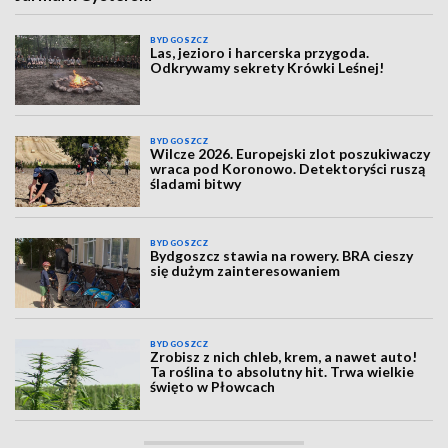
BYDGOSZCZ
Las, jezioro i harcerska przygoda.
Odkrywamy sekrety Krówki Leśnej!
BYDGOSZCZ
Wilcze 2026. Europejski zlot poszukiwaczy
wraca pod Koronowo. Detektoryści ruszą
śladami bitwy
BYDGOSZCZ
Bydgoszcz stawia na rowery. BRA cieszy
się dużym zainteresowaniem
BYDGOSZCZ
Zrobisz z nich chleb, krem, a nawet auto!
Ta roślina to absolutny hit. Trwa wielkie
święto w Płowcach