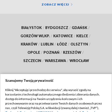
ZOBACZ WIĘCEJ
BIAŁYSTOK
/
BYDGOSZCZ
/
GDAŃSK
/
GORZÓW WLKP.
/
KATOWICE
/
KIELCE
/
KRAKÓW
/
LUBLIN
/
ŁÓDŹ
/
OLSZTYN
/
OPOLE
/
POZNAŃ
/
RZESZÓW
/
SZCZECIN
/
WARSZAWA
/
WROCŁAW
Szanujemy Twoją prywatność
Dołącz do nas:
Kliknij "Akceptuję i przechodzę do serwisu", aby wyrazić zgody na
korzystanie z technologii automatycznego śledzenia i zbierania danych,
TVP
dostęp do informacji na Twoim urządzeniu końcowym i ich
Abonament TVP
przechowywanie oraz na przetwarzanie Twoich danych osobowych przez
Regulamin TVP
nas, czyli Telewizję Polską S.A. w likwidacji (zwaną dalej również „TVP”),
Emisja w TVP