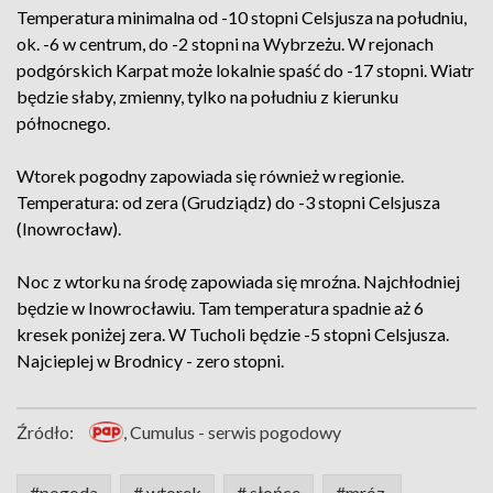
Temperatura minimalna od -10 stopni Celsjusza na południu,
ok. -6 w centrum, do -2 stopni na Wybrzeżu. W rejonach
podgórskich Karpat może lokalnie spaść do -17 stopni. Wiatr
będzie słaby, zmienny, tylko na południu z kierunku
północnego.
Wtorek pogodny zapowiada się również w regionie.
Temperatura: od zera (Grudziądz) do -3 stopni Celsjusza
(Inowrocław).
Noc z wtorku na środę zapowiada się mroźna. Najchłodniej
będzie w Inowrocławiu. Tam temperatura spadnie aż 6
kresek poniżej zera. W Tucholi będzie -5 stopni Celsjusza.
Najcieplej w Brodnicy - zero stopni.
Źródło:
, Cumulus - serwis pogodowy
#pogoda
# wtorek
# słońce
#mróz.