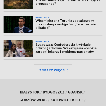
propaganda?
BYDGOSZCZ
Wiceminister z Torunia zaatakowany
przez cyberprzestępców. „To wirus, nie
klikajcie”
BYDGOSZCZ
Bydgoszcz: Konfederacja krytykuje
ochronę zdrowia. Wskazuje na wysokie
zarobki lekarzy i problemy pacjentów
ZOBACZ WIĘCEJ
BIAŁYSTOK
/
BYDGOSZCZ
/
GDAŃSK
/
GORZÓW WLKP.
/
KATOWICE
/
KIELCE
/