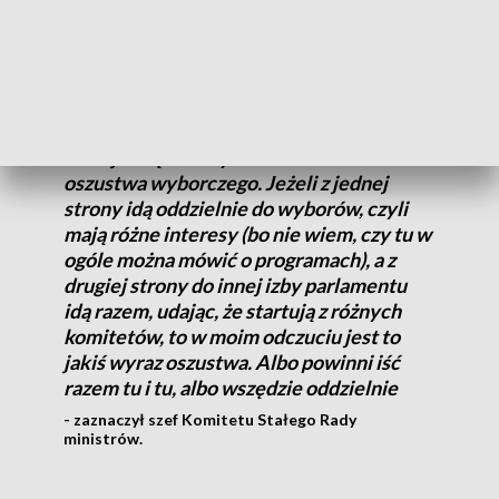
My się tym nie zajmujemy. To jest ich
problem. Z drugiej strony słyszymy, że w
sprawie Senatu się dogadali, a więc tam,
powtarzając manewr sprzed czterech lat,
raczej chcą dokonywać – moim zdaniem –
oszustwa wyborczego. Jeżeli z jednej
strony idą oddzielnie do wyborów, czyli
mają różne interesy (bo nie wiem, czy tu w
ogóle można mówić o programach), a z
drugiej strony do innej izby parlamentu
idą razem, udając, że startują z różnych
komitetów, to w moim odczuciu jest to
jakiś wyraz oszustwa. Albo powinni iść
razem tu i tu, albo wszędzie oddzielnie
- zaznaczył szef Komitetu Stałego Rady
ministrów.