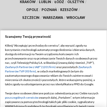
KRAKÓW
/
LUBLIN
/
ŁÓDŹ
/
OLSZTYN
/
OPOLE
/
POZNAŃ
/
RZESZÓW
/
SZCZECIN
/
WARSZAWA
/
WROCŁAW
Szanujemy Twoją prywatność
Dołącz do nas:
Kliknij "Akceptuję i przechodzę do serwisu", aby wyrazić zgody na
korzystanie z technologii automatycznego śledzenia i zbierania danych,
TVP
dostęp do informacji na Twoim urządzeniu końcowym i ich
Abonament TVP
przechowywanie oraz na przetwarzanie Twoich danych osobowych przez
Regulamin TVP
nas, czyli Telewizję Polską S.A. w likwidacji (zwaną dalej również „TVP”),
Emisja w TVP
Polityka prywatności
Zaufanych Partnerów z IAB* (1201 firm)
oraz pozostałych
Zaufanych
Partnerów TVP (93 firm)
, w celach marketingowych (w tym do
Centrum informacji TVP
Moje zgody
zautomatyzowanego dopasowania reklam do Twoich zainteresowań i
mierzenia ich skuteczności) i pozostałych, które wskazujemy poniżej, a
Naziemna Telewizja Cyfrowa
Pomoc
także zgody na udostępnianie przez nas identyfikatora PPID do Google.
Sklep TVP
Biuro reklamy
Twoje dane osobowe zbierane podczas odwiedzania przez Ciebie naszych
Rada Programowa
Kontakt
poszczególnych serwisów
zwanych dalej „Portalem”, w tym informacje
zapisywane za pomocą technologii takich jak: pliki cookie, sygnalizatory
System NOS
WWW lub innych podobnych technologii umożliwiających świadczenie