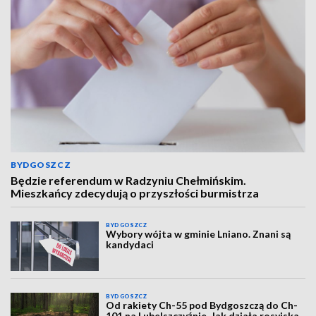
BYDGOSZCZ
Będzie referendum w Radzyniu Chełmińskim.
Mieszkańcy zdecydują o przyszłości burmistrza
BYDGOSZCZ
Wybory wójta w gminie Lniano. Znani są
kandydaci
BYDGOSZCZ
Od rakiety Ch-55 pod Bydgoszczą do Ch-
101 na Lubelszczyźnie. Jak działa rosyjska