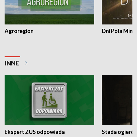
Agroregion
Dni Pola Min
INNE
Ekspert ZUS odpowiada
Stada ogieró