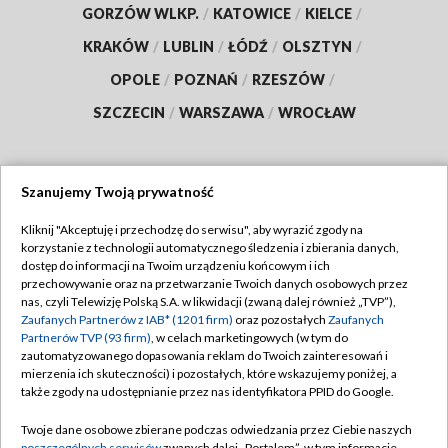
GORZÓW WLKP.
/
KATOWICE
/
KIELCE
/
KRAKÓW
/
LUBLIN
/
ŁÓDŹ
/
OLSZTYN
/
OPOLE
/
POZNAŃ
/
RZESZÓW
/
SZCZECIN
/
WARSZAWA
/
WROCŁAW
Szanujemy Twoją prywatność
Dołącz do nas:
Kliknij "Akceptuję i przechodzę do serwisu", aby wyrazić zgody na
korzystanie z technologii automatycznego śledzenia i zbierania danych,
TVP
dostęp do informacji na Twoim urządzeniu końcowym i ich
Abonament TVP
przechowywanie oraz na przetwarzanie Twoich danych osobowych przez
Regulamin TVP
nas, czyli Telewizję Polską S.A. w likwidacji (zwaną dalej również „TVP”),
Emisja w TVP
Polityka prywatności
Zaufanych Partnerów z IAB* (1201 firm)
oraz pozostałych
Zaufanych
Partnerów TVP (93 firm)
, w celach marketingowych (w tym do
Centrum informacji TVP
Moje zgody
zautomatyzowanego dopasowania reklam do Twoich zainteresowań i
mierzenia ich skuteczności) i pozostałych, które wskazujemy poniżej, a
Naziemna Telewizja Cyfrowa
Pomoc
także zgody na udostępnianie przez nas identyfikatora PPID do Google.
Sklep TVP
Biuro reklamy
Twoje dane osobowe zbierane podczas odwiedzania przez Ciebie naszych
Rada Programowa
poszczególnych serwisów
zwanych dalej „Portalem”, w tym informacje