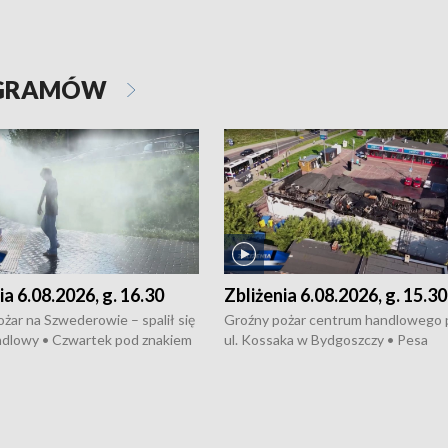
OGRAMÓW
ia 6.08.2026, g. 16.30
Zbliżenia 6.08.2026, g. 15.30
żar na Szwederowie – spalił się
Groźny pożar centrum handlowego 
ndlowy • Czwartek pod znakiem
ul. Kossaka w Bydgoszczy • Pesa
burz • Dobre prognozy dla
wyprodukuje nowoczesne,
 – rolnicy mogą liczyć na
energooszczędne pociągi dla Polregi
lony • Akcja porodowa na trasie
Zmiany w przepisach o pomocy
uń – pomógł policyjny patrol •
społecznej • Przed nami 10. jubileu
my na kolejną odsłonę programu
Festiwal Wisły