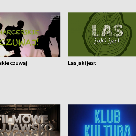
skie czuwaj
Las jaki jest