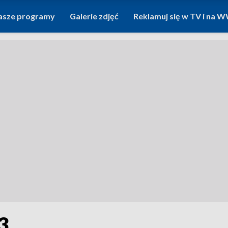
asze programy
Galerie zdjęć
Reklamuj się w TV i na
3