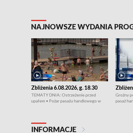
NAJNOWSZE WYDANIA PR
Zbliżenia 6.08.2026, g. 18.30
Zbliżen
TEMATY DNIA: Ostrzeżenie przed
Groźny po
upałem • Pożar pasażu handlowego w
pasaż ha
Bydgoszczy • Policja rozbiła lokalną siatkę
upałów i 
dealerską – grozi im do 12 lat więzienia •
kukurydzy
Akcja porodowa na trasie Rypin-Toruń –
wysokie p
pomógł policyjny patrol • Wyjątkowy
Rypin-Tor
INFORMACJE
projekt UMK w Toruniu
Zaprasza