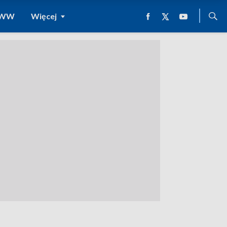
 WWW
Więcej