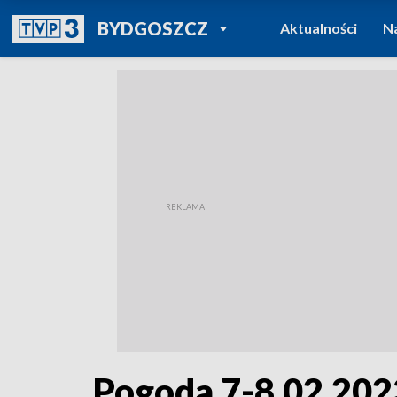
POWRÓT DO
BYDGOSZCZ
Aktualności
N
TVP REGIONY
Pogoda 7-8.02.202