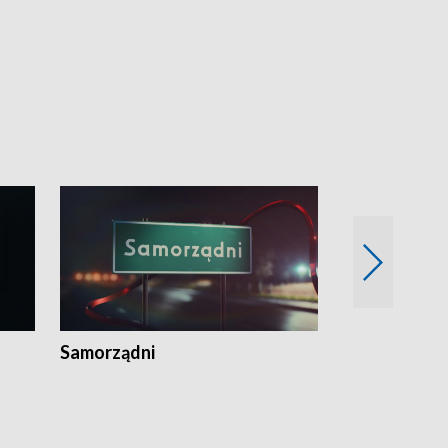
Samorządni
Wspólna sp