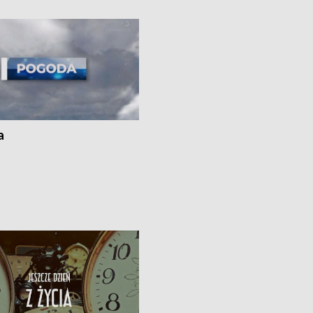
ato”
a