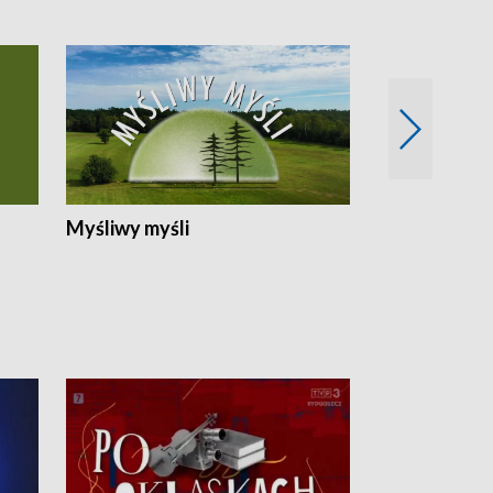
Myśliwy myśli
Spotkania z 