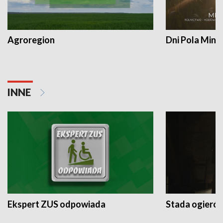
Agroregion
Dni Pola Min
INNE
Ekspert ZUS odpowiada
Stada ogieró