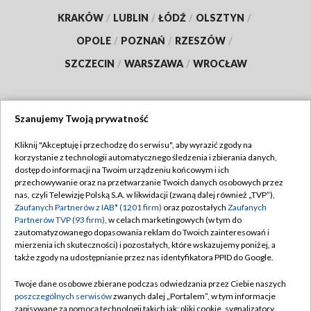
KRAKÓW
/
LUBLIN
/
ŁÓDŹ
/
OLSZTYN
/
OPOLE
/
POZNAŃ
/
RZESZÓW
/
SZCZECIN
/
WARSZAWA
/
WROCŁAW
Szanujemy Twoją prywatność
Dołącz do nas:
Kliknij "Akceptuję i przechodzę do serwisu", aby wyrazić zgody na
korzystanie z technologii automatycznego śledzenia i zbierania danych,
TVP
dostęp do informacji na Twoim urządzeniu końcowym i ich
Abonament TVP
przechowywanie oraz na przetwarzanie Twoich danych osobowych przez
Regulamin TVP
nas, czyli Telewizję Polską S.A. w likwidacji (zwaną dalej również „TVP”),
Emisja w TVP
Polityka prywatności
Zaufanych Partnerów z IAB* (1201 firm)
oraz pozostałych
Zaufanych
Partnerów TVP (93 firm)
, w celach marketingowych (w tym do
Centrum informacji TVP
Moje zgody
zautomatyzowanego dopasowania reklam do Twoich zainteresowań i
mierzenia ich skuteczności) i pozostałych, które wskazujemy poniżej, a
Naziemna Telewizja Cyfrowa
Pomoc
także zgody na udostępnianie przez nas identyfikatora PPID do Google.
Sklep TVP
Biuro reklamy
Twoje dane osobowe zbierane podczas odwiedzania przez Ciebie naszych
Rada Programowa
Kontakt
poszczególnych serwisów
zwanych dalej „Portalem”, w tym informacje
zapisywane za pomocą technologii takich jak: pliki cookie, sygnalizatory