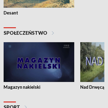
Desant
SPOŁECZEŃSTWO
Magazyn nakielski
Nad Drwęcą
SPORT