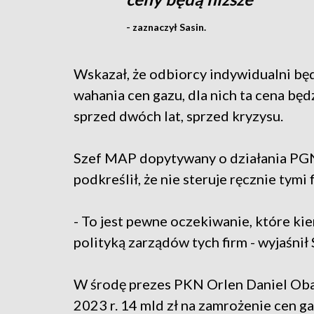
- zaznaczył Sasin.
Wskazał, że odbiorcy indywidualni będ
wahania cen gazu, dla nich ta cena będ
sprzed dwóch lat, sprzed kryzysu.
Szef MAP dopytywany o działania PGNi
podkreślił, że nie steruje ręcznie tymi 
- To jest pewne oczekiwanie, które kie
polityką zarządów tych firm - wyjaśnił 
W środę prezes PKN Orlen Daniel Oba
2023 r. 14 mld zł na zamrożenie cen g