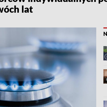
wóch lat
N