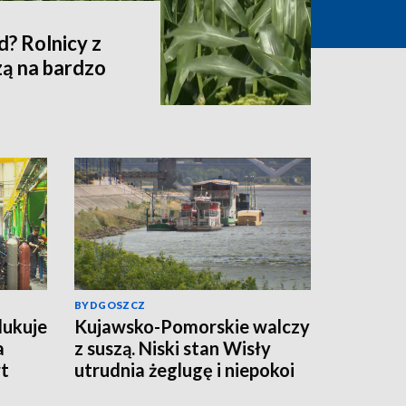
? Rolnicy z
zą na bardzo
BYDGOSZCZ
ukuje
Kujawsko-Pomorskie walczy
a
z suszą. Niski stan Wisły
rt
utrudnia żeglugę i niepokoi
rolników