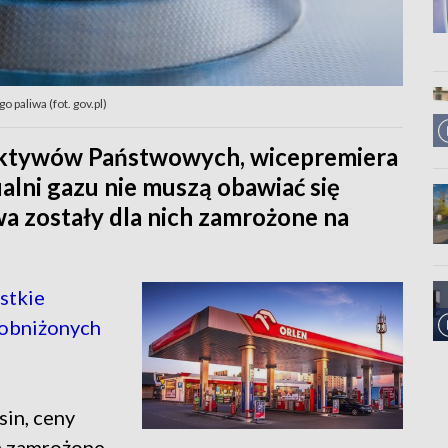
 paliwa (fot. gov.pl)
Aktywów Państwowych, wicepremiera
alni gazu nie muszą obawiać się
wa zostały dla nich zamrożone na
stkie
z obniżonych
sin, ceny
ą zamrożone