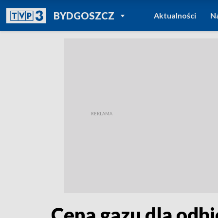
POWRÓT DO
BYDGOSZCZ
Aktualności
N
TVP REGIONY
Cena gazu dla odb