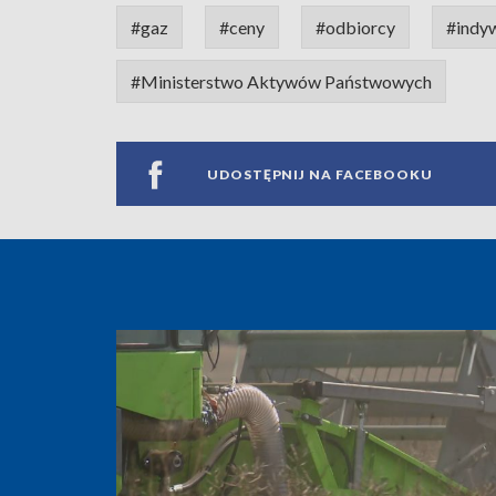
#gaz
#ceny
#odbiorcy
#indyw
#Ministerstwo Aktywów Państwowych
UDOSTĘPNIJ NA FACEBOOKU