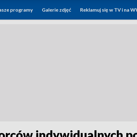
asze programy
Galerie zdjęć
Reklamuj się w TV i na
iorców indywidualnych p