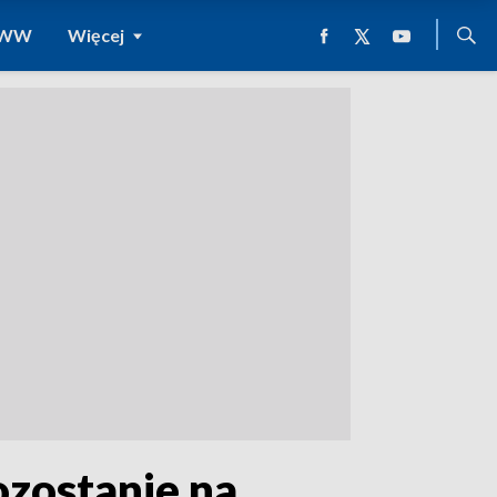
 WWW
Więcej
ozostanie na