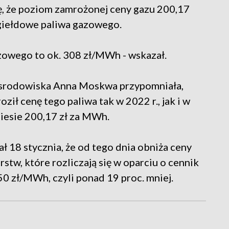
, że poziom zamrożonej ceny gazu 200,17
 giełdowe paliwa gazowego.
azowego to ok. 308 zł/MWh - wskazał.
i srodowiska Anna Moskwa przypomniała,
ził cenę tego paliwa tak w 2022 r., jak i w
iesie 200,17 zł za MWh.
18 stycznia, że od tego dnia obniża ceny
rstw, które rozliczają się w oparciu o cennik
50 zł/MWh, czyli ponad 19 proc. mniej.