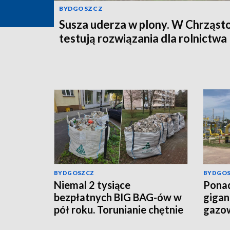
BYDGOSZCZ
Susza uderza w plony. W Chrząst
testują rozwiązania dla rolnictwa
BYDGOSZCZ
BYDGO
Niemal 2 tysiące
Ponad
bezpłatnych BIG BAG-ów w
gigan
pół roku. Torunianie chętnie
gazow
korzystają z nowej usługi
połąc