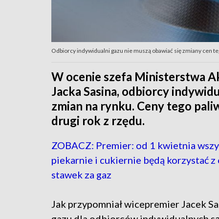
Odbiorcy indywidualni gazu nie muszą obawiać się zmiany cen tego
W ocenie szefa Ministerstwa 
Jacka Sasina, odbiorcy indywidu
zmian na rynku. Ceny tego pali
drugi rok z rzędu.
ZOBACZ: Premier: od 1 kwietnia wszy
piekarnie i cukiernie będą korzystać 
stawek za gaz
Jak przypomniał wicepremier Jacek Sa
gazu dla odbiorców indywidualnych s