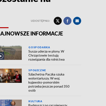
UDOSTĘPNIJ:
AJNOWSZE INFORMACJE
GOSPODARKA
Susza uderza w plony. W
Chrząstowie testują
rozwiązania dla rolnictwa
SPOŁECZNE
Szlachetna Paczka szuka
wolontariuszy. W woj.
kujawsko-pomorskim
potrzeba jeszcze ponad 350
osób
KULTURA
Bydgoszcz po raz pierwszy