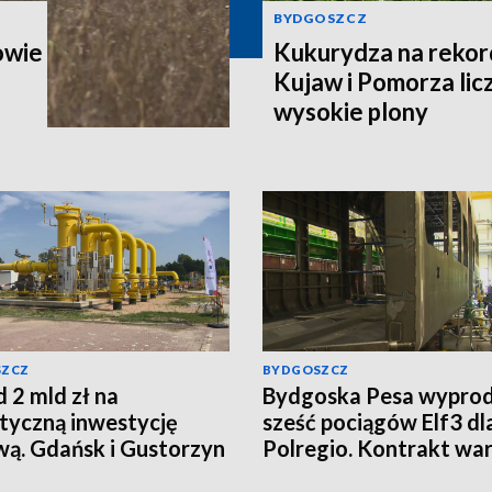
BYDGOSZCZ
owie
Kukurydza na rekord
Kujaw i Pomorza lic
wysokie plony
SZCZ
BYDGOSZCZ
 2 mld zł na
Bydgoska Pesa wyprod
tyczną inwestycję
sześć pociągów Elf3 dl
ą. Gdańsk i Gustorzyn
Polregio. Kontrakt wa
zy nowa magistrala
ponad 270 mln zł