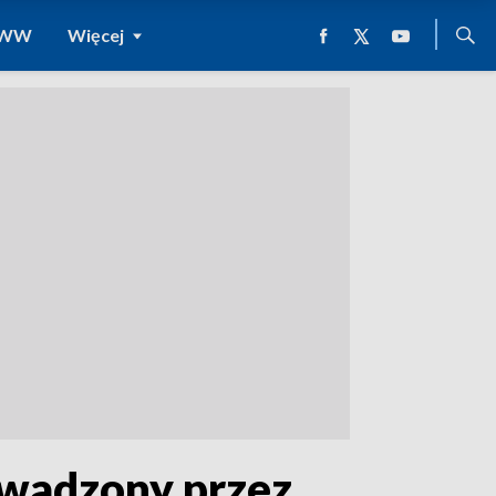
 WWW
Więcej
owadzony przez