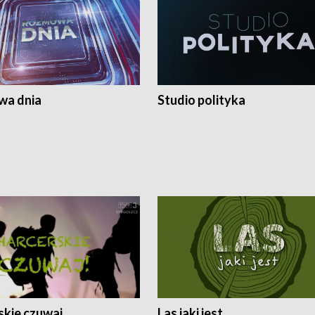
a dnia
Studio polityka
skie czuwaj
Las jaki jest