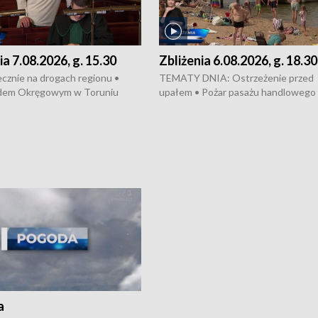
ia 7.08.2026, g. 15.30
Zbliżenia 6.08.2026, g. 18.30
cznie na drogach regionu •
TEMATY DNIA: Ostrzeżenie przed
dem Okręgowym w Toruniu
upałem • Pożar pasażu handlowego
 się proces sprawców porwanie,
Bydgoszczy • Policja rozbiła lokalną 
 tortur pod Grudziądzem • Apele
dealerską – grozi im do 12 lat więzien
dzanie wody • Ważne dla
Akcja porodowa na trasie Rypin-Tor
badania w Stacji Doświadczalnej
pomógł policyjny patrol • Wyjątkow
mian w Chrząstowie •
projekt UMK w Toruniu
a