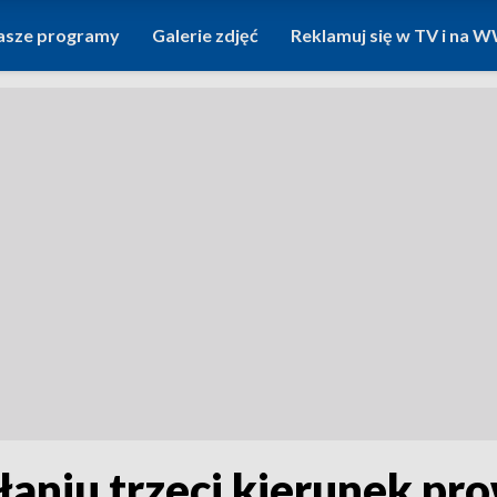
asze programy
Galerie zdjęć
Reklamuj się w TV i na
aniu trzeci kierunek pr