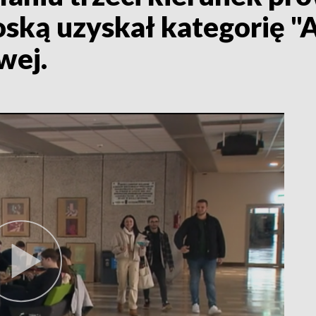
oską uzyskał kategorię "
wej.