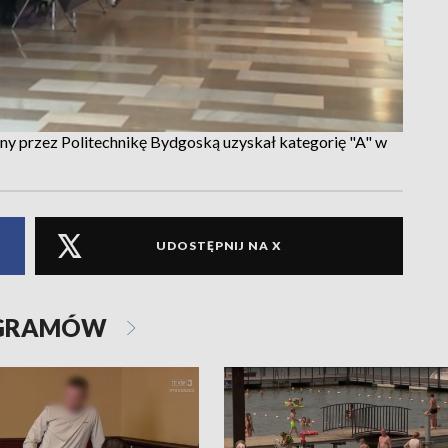
ny przez Politechnikę Bydgoską uzyskał kategorię "A" w
UDOSTĘPNIJ NA X
OGRAMÓW