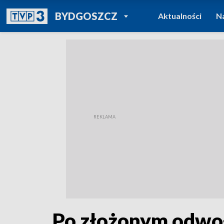
POWRÓT DO
BYDGOSZCZ
Aktualności
N
TVP REGIONY
Po złożonym odwoł