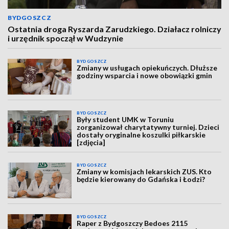
BYDGOSZCZ
Ostatnia droga Ryszarda Zarudzkiego. Działacz rolniczy
i urzędnik spoczął w Wudzynie
BYDGOSZCZ
Zmiany w usługach opiekuńczych. Dłuższe
godziny wsparcia i nowe obowiązki gmin
BYDGOSZCZ
Były student UMK w Toruniu
zorganizował charytatywny turniej. Dzieci
dostały oryginalne koszulki piłkarskie
[zdjęcia]
BYDGOSZCZ
Zmiany w komisjach lekarskich ZUS. Kto
będzie kierowany do Gdańska i Łodzi?
BYDGOSZCZ
Raper z Bydgoszczy Bedoes 2115