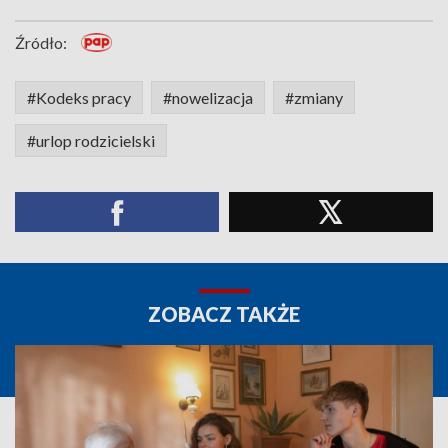
Źródło:
#Kodeks pracy
#nowelizacja
#zmiany
#urlop rodzicielski
ZOBACZ TAKŻE