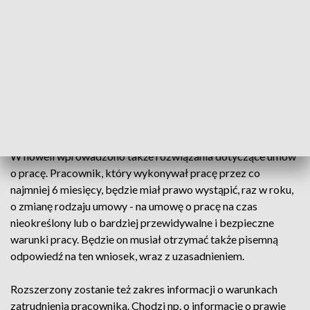
stosowanie elastycznej organizacji pracy, w tym poprzez
pracę zdalną, elastyczne rozkłady czasu pracy (ruchomy czas
pracy, indywidualny rozkład czasu pracy, weekendowy
system czasu pracy, system skróconego tygodnia pracy i
przerywany czas pracy) oraz pracę w niepełnym wymiarze
czasu pracy.
Elastyczne zatrudnienie
W noweli wprowadzono także rozwiązania dotyczące umów
o pracę. Pracownik, który wykonywał pracę przez co
najmniej 6 miesięcy, będzie miał prawo wystąpić, raz w roku,
o zmianę rodzaju umowy - na umowę o pracę na czas
nieokreślony lub o bardziej przewidywalne i bezpieczne
warunki pracy. Będzie on musiał otrzymać także pisemną
odpowiedź na ten wniosek, wraz z uzasadnieniem.
Rozszerzony zostanie też zakres informacji o warunkach
zatrudnienia pracownika. Chodzi np. o informację o prawie