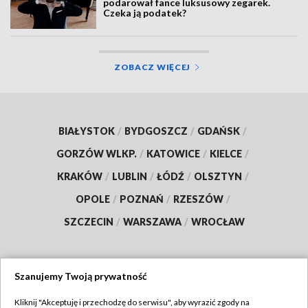
podarował fance luksusowy zegarek.
Czeka ją podatek?
ZOBACZ WIĘCEJ
BIAŁYSTOK
/
BYDGOSZCZ
/
GDAŃSK
/
GORZÓW WLKP.
/
KATOWICE
/
KIELCE
/
KRAKÓW
/
LUBLIN
/
ŁÓDŹ
/
OLSZTYN
/
OPOLE
/
POZNAŃ
/
RZESZÓW
/
SZCZECIN
/
WARSZAWA
/
WROCŁAW
Szanujemy Twoją prywatność
Dołącz do nas:
Kliknij "Akceptuję i przechodzę do serwisu", aby wyrazić zgody na