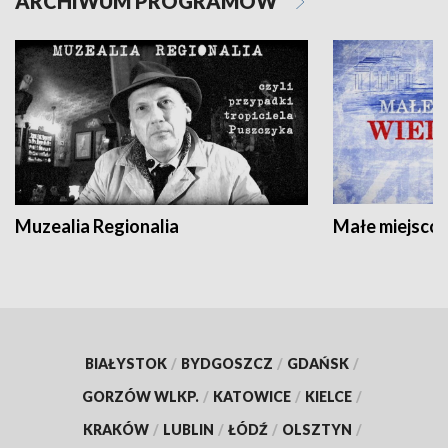
ARCHIWUM PROGRAMÓW
Muzealia Regionalia
Małe miejscow
BIAŁYSTOK
/
BYDGOSZCZ
/
GDAŃSK
/
GORZÓW WLKP.
/
KATOWICE
/
KIELCE
/
KRAKÓW
/
LUBLIN
/
ŁÓDŹ
/
OLSZTYN
/