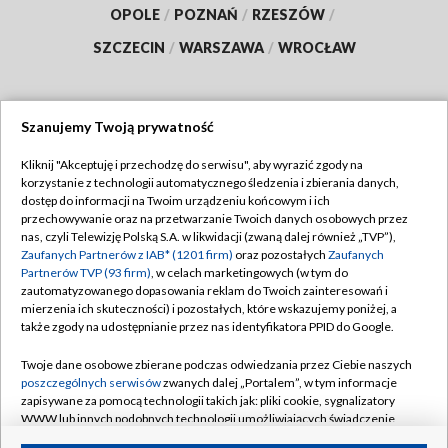
OPOLE
/
POZNAŃ
/
RZESZÓW
/
SZCZECIN
/
WARSZAWA
/
WROCŁAW
Szanujemy Twoją prywatność
Dołącz do nas:
Kliknij "Akceptuję i przechodzę do serwisu", aby wyrazić zgody na
korzystanie z technologii automatycznego śledzenia i zbierania danych,
TVP
dostęp do informacji na Twoim urządzeniu końcowym i ich
Abonament TVP
przechowywanie oraz na przetwarzanie Twoich danych osobowych przez
Regulamin TVP
nas, czyli Telewizję Polską S.A. w likwidacji (zwaną dalej również „TVP”),
Emisja w TVP
Polityka prywatności
Zaufanych Partnerów z IAB* (1201 firm)
oraz pozostałych
Zaufanych
Partnerów TVP (93 firm)
, w celach marketingowych (w tym do
Centrum informacji TVP
Moje zgody
zautomatyzowanego dopasowania reklam do Twoich zainteresowań i
mierzenia ich skuteczności) i pozostałych, które wskazujemy poniżej, a
Naziemna Telewizja Cyfrowa
Pomoc
także zgody na udostępnianie przez nas identyfikatora PPID do Google.
Sklep TVP
Biuro reklamy
Twoje dane osobowe zbierane podczas odwiedzania przez Ciebie naszych
Rada Programowa
Kontakt
poszczególnych serwisów
zwanych dalej „Portalem”, w tym informacje
zapisywane za pomocą technologii takich jak: pliki cookie, sygnalizatory
System NOS
WWW lub innych podobnych technologii umożliwiających świadczenie
dopasowanych i bezpiecznych usług, personalizację treści oraz reklam,
Informacje o nadawcy
Kanały