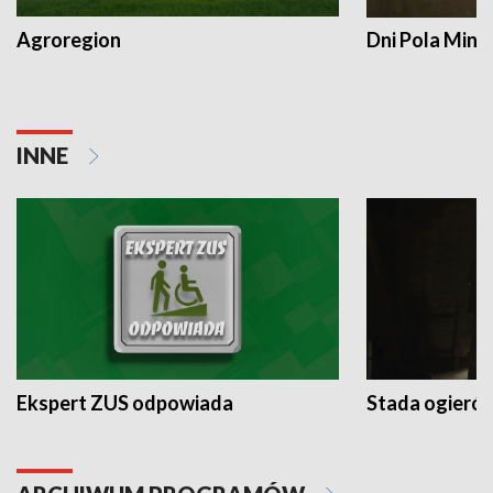
Agroregion
Dni Pola Min
INNE
Ekspert ZUS odpowiada
Stada ogieró