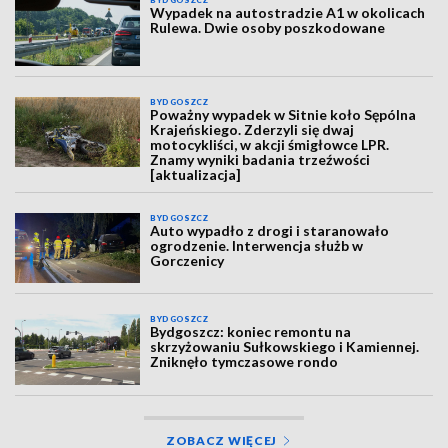
BYDGOSZCZ
Wypadek na autostradzie A1 w okolicach
Rulewa. Dwie osoby poszkodowane
BYDGOSZCZ
Poważny wypadek w Sitnie koło Sępólna
Krajeńskiego. Zderzyli się dwaj
motocykliści, w akcji śmigłowce LPR.
Znamy wyniki badania trzeźwości
[aktualizacja]
BYDGOSZCZ
Auto wypadło z drogi i staranowało
ogrodzenie. Interwencja służb w
Gorczenicy
BYDGOSZCZ
Bydgoszcz: koniec remontu na
skrzyżowaniu Sułkowskiego i Kamiennej.
Zniknęło tymczasowe rondo
ZOBACZ WIĘCEJ