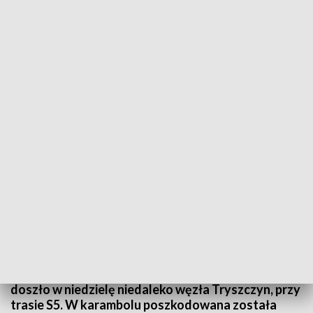
Sprawcą karambolu byl pijany kierowca jednego z aut
Sprawcą karambolu byl
Do zderzenia czterech
pijany kierowca jednego z
pojazdów osobowych
aut
doszło przed godz. 15
niedaleko węzła Tryszczyn
Do zderzenia czterech pojazdów osobowych
doszło w niedzielę niedaleko węzła Tryszczyn, przy
trasie S5. W karambolu poszkodowana została