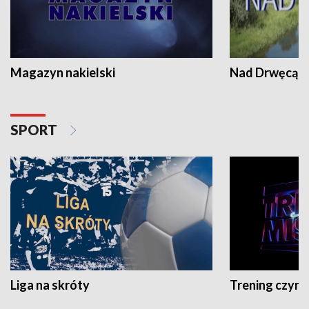
Magazyn nakielski
Nad Drwęcą
SPORT
Liga na skróty
Trening czyni 