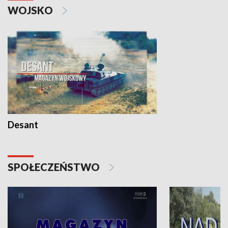
WOJSKO
Desant
SPOŁECZEŃSTWO