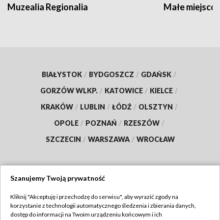
Muzealia Regionalia
Małe miejscow
BIAŁYSTOK
/
BYDGOSZCZ
/
GDAŃSK
/
GORZÓW WLKP.
/
KATOWICE
/
KIELCE
/
KRAKÓW
/
LUBLIN
/
ŁÓDŹ
/
OLSZTYN
/
OPOLE
/
POZNAŃ
/
RZESZÓW
/
SZCZECIN
/
WARSZAWA
/
WROCŁAW
Szanujemy Twoją prywatność
Dołącz do nas:
Kliknij "Akceptuję i przechodzę do serwisu", aby wyrazić zgody na
korzystanie z technologii automatycznego śledzenia i zbierania danych,
TVP
dostęp do informacji na Twoim urządzeniu końcowym i ich