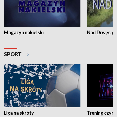
Magazyn nakielski
Nad Drwęcą
SPORT
Liga na skróty
Trening czyni 