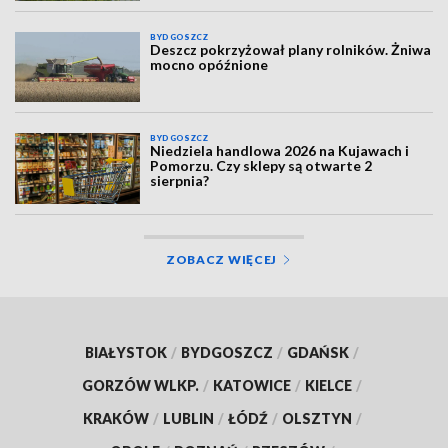
BYDGOSZCZ
Deszcz pokrzyżował plany rolników. Żniwa
mocno opóźnione
BYDGOSZCZ
Niedziela handlowa 2026 na Kujawach i
Pomorzu. Czy sklepy są otwarte 2
sierpnia?
ZOBACZ WIĘCEJ
BIAŁYSTOK
/
BYDGOSZCZ
/
GDAŃSK
/
GORZÓW WLKP.
/
KATOWICE
/
KIELCE
/
KRAKÓW
/
LUBLIN
/
ŁÓDŹ
/
OLSZTYN
/