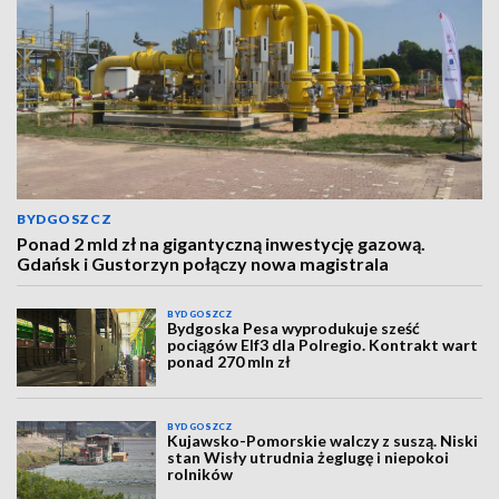
BYDGOSZCZ
Ponad 2 mld zł na gigantyczną inwestycję gazową.
Gdańsk i Gustorzyn połączy nowa magistrala
BYDGOSZCZ
Bydgoska Pesa wyprodukuje sześć
pociągów Elf3 dla Polregio. Kontrakt wart
ponad 270 mln zł
BYDGOSZCZ
Kujawsko-Pomorskie walczy z suszą. Niski
stan Wisły utrudnia żeglugę i niepokoi
rolników