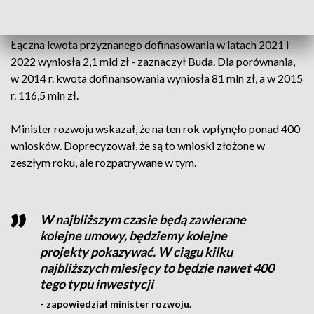
utworzono 154 miejsca w schroniskach dla osób
bezdomnych i 105 miejsc w noclegowniach i ogrzewalniach.
Łączna kwota przyznanego dofinasowania w latach 2021 i
2022 wyniosła 2,1 mld zł - zaznaczył Buda. Dla porównania,
w 2014 r. kwota dofinansowania wyniosła 81 mln zł, a w 2015
r. 116,5 mln zł.
Minister rozwoju wskazał, że na ten rok wpłynęło ponad 400
wniosków. Doprecyzował, że są to wnioski złożone w
zeszłym roku, ale rozpatrywane w tym.
W najbliższym czasie będą zawierane
kolejne umowy, będziemy kolejne
projekty pokazywać. W ciągu kilku
najbliższych miesięcy to będzie nawet 400
tego typu inwestycji
- zapowiedział minister rozwoju.