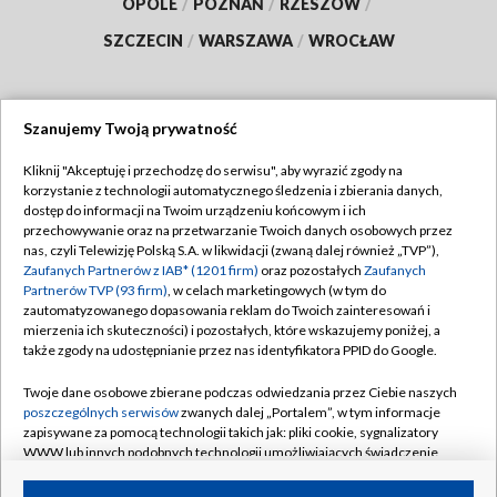
OPOLE
/
POZNAŃ
/
RZESZÓW
/
SZCZECIN
/
WARSZAWA
/
WROCŁAW
Szanujemy Twoją prywatność
Dołącz do nas:
Kliknij "Akceptuję i przechodzę do serwisu", aby wyrazić zgody na
korzystanie z technologii automatycznego śledzenia i zbierania danych,
TVP
dostęp do informacji na Twoim urządzeniu końcowym i ich
Abonament TVP
przechowywanie oraz na przetwarzanie Twoich danych osobowych przez
Regulamin TVP
nas, czyli Telewizję Polską S.A. w likwidacji (zwaną dalej również „TVP”),
Emisja w TVP
Polityka prywatności
Zaufanych Partnerów z IAB* (1201 firm)
oraz pozostałych
Zaufanych
Partnerów TVP (93 firm)
, w celach marketingowych (w tym do
Centrum informacji TVP
Moje zgody
zautomatyzowanego dopasowania reklam do Twoich zainteresowań i
mierzenia ich skuteczności) i pozostałych, które wskazujemy poniżej, a
Naziemna Telewizja Cyfrowa
Pomoc
także zgody na udostępnianie przez nas identyfikatora PPID do Google.
Sklep TVP
Biuro reklamy
Twoje dane osobowe zbierane podczas odwiedzania przez Ciebie naszych
Rada Programowa
Kontakt
poszczególnych serwisów
zwanych dalej „Portalem”, w tym informacje
zapisywane za pomocą technologii takich jak: pliki cookie, sygnalizatory
System NOS
WWW lub innych podobnych technologii umożliwiających świadczenie
dopasowanych i bezpiecznych usług, personalizację treści oraz reklam,
Informacje o nadawcy
Kanały
udostępnianie funkcji mediów społecznościowych oraz analizowanie