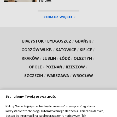
[wideo]
ZOBACZ WIĘCEJ
BIAŁYSTOK
/
BYDGOSZCZ
/
GDAŃSK
/
GORZÓW WLKP.
/
KATOWICE
/
KIELCE
/
KRAKÓW
/
LUBLIN
/
ŁÓDŹ
/
OLSZTYN
/
OPOLE
/
POZNAŃ
/
RZESZÓW
/
SZCZECIN
/
WARSZAWA
/
WROCŁAW
Szanujemy Twoją prywatność
Dołącz do nas:
Kliknij "Akceptuję i przechodzę do serwisu", aby wyrazić zgody na
korzystanie z technologii automatycznego śledzenia i zbierania danych,
TVP
dostęp do informacji na Twoim urządzeniu końcowym i ich