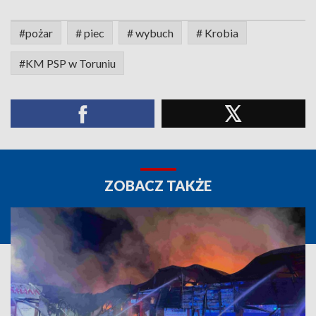
#pożar
# piec
# wybuch
# Krobia
#KM PSP w Toruniu
ZOBACZ TAKŻE