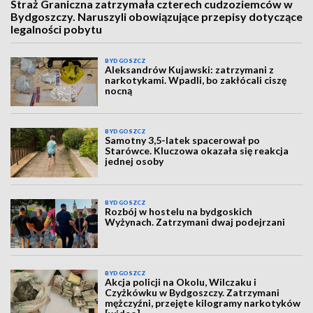
Straż Graniczna zatrzymała czterech cudzoziemców w
Bydgoszczy. Naruszyli obowiązujące przepisy dotyczące
legalności pobytu
BYDGOSZCZ
Aleksandrów Kujawski: zatrzymani z
narkotykami. Wpadli, bo zakłócali ciszę
nocną
BYDGOSZCZ
Samotny 3,5-latek spacerował po
Starówce. Kluczowa okazała się reakcja
jednej osoby
BYDGOSZCZ
Rozbój w hostelu na bydgoskich
Wyżynach. Zatrzymani dwaj podejrzani
BYDGOSZCZ
Akcja policji na Okolu, Wilczaku i
Czyżkówku w Bydgoszczy. Zatrzymani
mężczyźni, przejęte kilogramy narkotyków