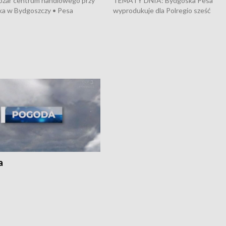
ożar centrum handlowego przy
TEMATY DNIA: Bydgoska Pesa
ka w Bydgoszczy • Pesa
wyprodukuje dla Polregio sześć
uje nowoczesne,
energooszczędnych pociągów Elf 3.
czędne pociągi dla Polregio •
generacji, które na regionalne trasy
 przepisach o pomocy
wyjadą w 2029 roku • Ponad 2 mld z
j • Przed nami 10. jubileuszowy
zostaną przeznaczone na budowę n
Wisły
infrastruktury gazowej między
Gdańskiem a Gustorzynem, która m
zwiększyć bezpieczeństwo energet
kraju • Dyrektor Wojewódzkiego Szp
Specjalistycznego we Włocławku
odpiera zarzuty dotyczące rzekome
„saloniku VIP”, a Urząd Marszałkows
zapowiada kontrolę i audyt placówki
Przed nami fala upałów, a synoptycy
ostrzegają, że w wielu miejscach kra
a
temperatura może sięgnąć 40 st.
Celsjusza.