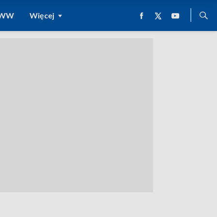
 WWW
Więcej