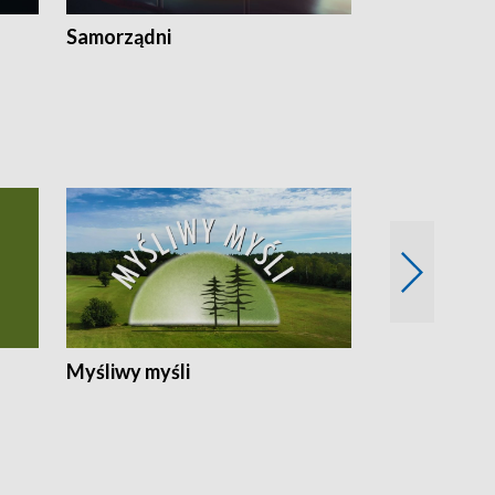
Samorządni
Wspólna sp
Myśliwy myśli
Spotkania z 