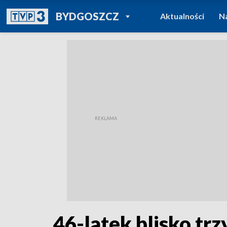
POWRÓT DO
BYDGOSZCZ
Aktualności
N
TVP REGIONY
46-latek blisko tr