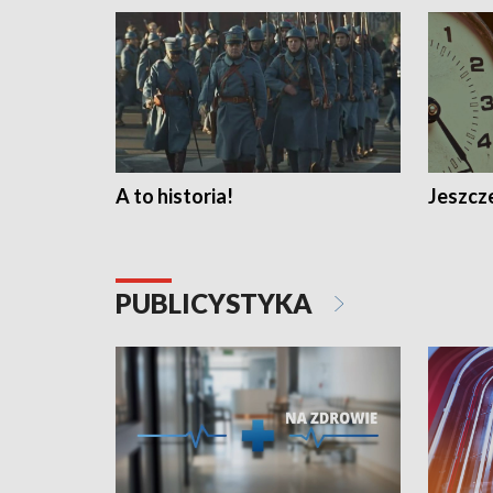
A to historia!
Jeszcze
PUBLICYSTYKA