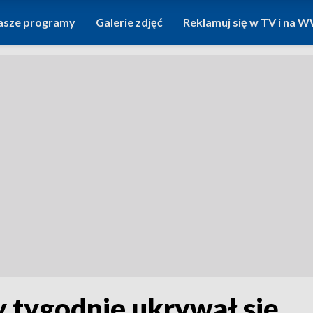
asze programy
Galerie zdjęć
Reklamuj się w TV i na
zy tygodnie ukrywał się