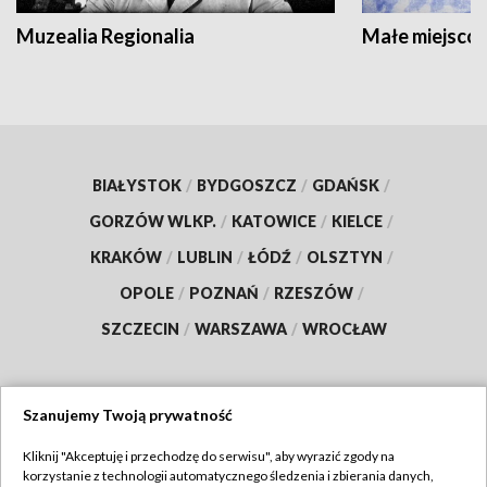
Muzealia Regionalia
Małe miejscow
BIAŁYSTOK
/
BYDGOSZCZ
/
GDAŃSK
/
GORZÓW WLKP.
/
KATOWICE
/
KIELCE
/
KRAKÓW
/
LUBLIN
/
ŁÓDŹ
/
OLSZTYN
/
OPOLE
/
POZNAŃ
/
RZESZÓW
/
SZCZECIN
/
WARSZAWA
/
WROCŁAW
Szanujemy Twoją prywatność
Dołącz do nas:
Kliknij "Akceptuję i przechodzę do serwisu", aby wyrazić zgody na
korzystanie z technologii automatycznego śledzenia i zbierania danych,
TVP