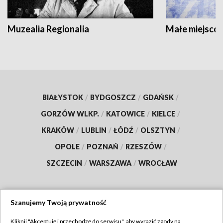
Muzealia Regionalia
Małe miejscow
BIAŁYSTOK
/
BYDGOSZCZ
/
GDAŃSK
/
GORZÓW WLKP.
/
KATOWICE
/
KIELCE
/
KRAKÓW
/
LUBLIN
/
ŁÓDŹ
/
OLSZTYN
/
OPOLE
/
POZNAŃ
/
RZESZÓW
/
SZCZECIN
/
WARSZAWA
/
WROCŁAW
Szanujemy Twoją prywatność
Dołącz do nas:
Kliknij "Akceptuję i przechodzę do serwisu", aby wyrazić zgody na