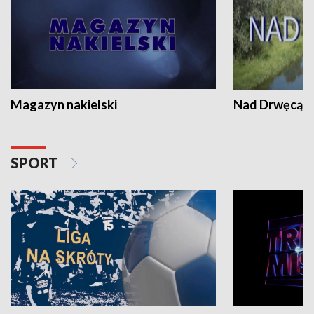
Magazyn nakielski
Nad Drwęcą
SPORT