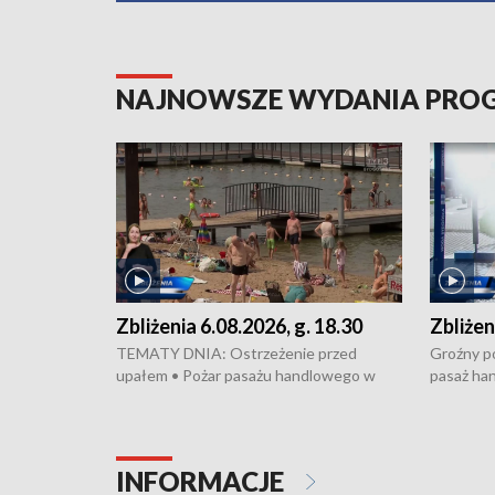
NAJNOWSZE WYDANIA PR
Zbliżenia 6.08.2026, g. 18.30
Zbliżen
TEMATY DNIA: Ostrzeżenie przed
Groźny po
upałem • Pożar pasażu handlowego w
pasaż ha
Bydgoszczy • Policja rozbiła lokalną siatkę
upałów i 
dealerską – grozi im do 12 lat więzienia •
kukurydzy
Akcja porodowa na trasie Rypin-Toruń –
wysokie p
pomógł policyjny patrol • Wyjątkowy
Rypin-Tor
INFORMACJE
projekt UMK w Toruniu
Zaprasza