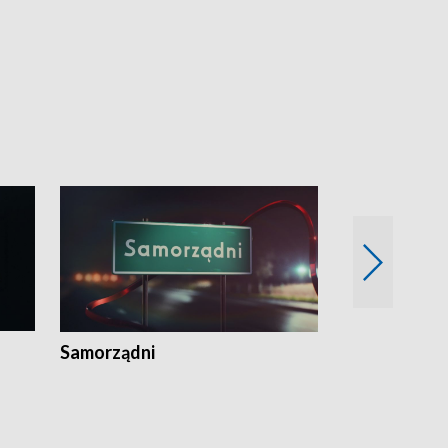
Samorządni
Wspólna sp