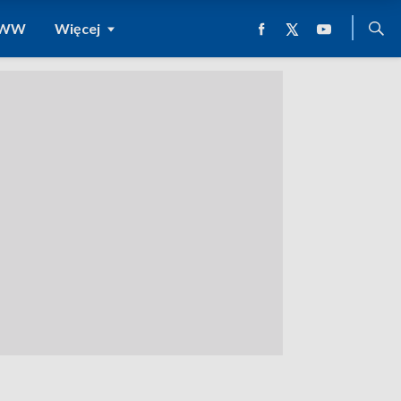
 WWW
Więcej