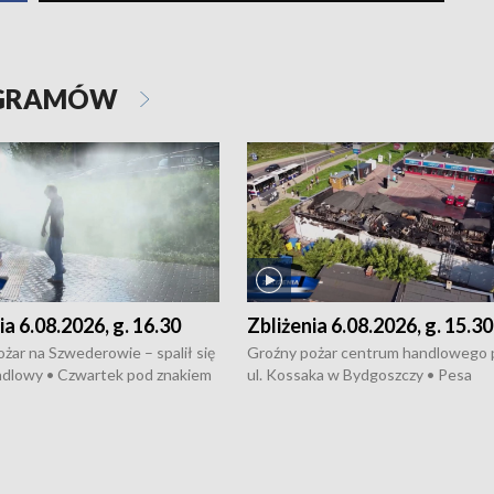
OGRAMÓW
ia 6.08.2026, g. 16.30
Zbliżenia 6.08.2026, g. 15.30
żar na Szwederowie – spalił się
Groźny pożar centrum handlowego 
ndlowy • Czwartek pod znakiem
ul. Kossaka w Bydgoszczy • Pesa
burz • Dobre prognozy dla
wyprodukuje nowoczesne,
 – rolnicy mogą liczyć na
energooszczędne pociągi dla Polregi
lony • Akcja porodowa na trasie
Zmiany w przepisach o pomocy
uń – pomógł policyjny patrol •
społecznej • Przed nami 10. jubileu
my na kolejną odsłonę programu
Festiwal Wisły