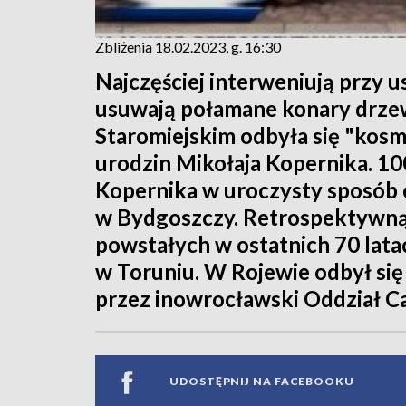
Zbliżenia 18.02.2023, g. 16:30
Najczęściej interweniują przy
usuwają połamane konary drzew
Staromiejskim odbyła się "kosm
urodzin Mikołaja Kopernika. 100
Kopernika w uroczysty sposób 
w Bydgoszczy. Retrospektywną
powstałych w ostatnich 70 la
w Toruniu. W Rojewie odbył si
przez inowrocławski Oddział Car
UDOSTĘPNIJ NA FACEBOOKU