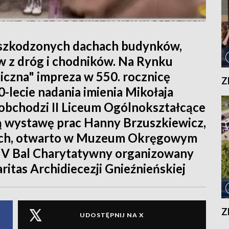
 uszkodzonych dachach budynków,
 z dróg i chodników. Na Rynku
iczna" impreza w 550. rocznicę
Z
-lecie nadania imienia Mikołaja
obchodzi II Liceum Ogólnokształcące
 wystawę prac Hanny Brzuszkiewicz,
tach, otwarto w Muzeum Okręgowym
ę V Bal Charytatywny organizowany
itas Archidiecezji Gnieźnieńskiej
Z
UDOSTĘPNIJ NA X