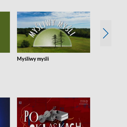
Myśliwy myśli
Spotkania z 