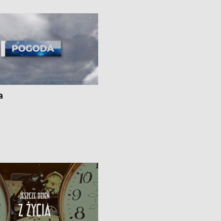
ato”
a