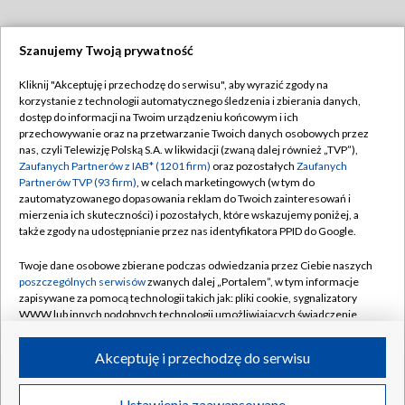
Szanujemy Twoją prywatność
Dołącz do nas:
Kliknij "Akceptuję i przechodzę do serwisu", aby wyrazić zgody na
korzystanie z technologii automatycznego śledzenia i zbierania danych,
TVP
dostęp do informacji na Twoim urządzeniu końcowym i ich
Abonament TVP
przechowywanie oraz na przetwarzanie Twoich danych osobowych przez
Regulamin TVP
nas, czyli Telewizję Polską S.A. w likwidacji (zwaną dalej również „TVP”),
Emisja w TVP
Polityka prywatności
Zaufanych Partnerów z IAB* (1201 firm)
oraz pozostałych
Zaufanych
Partnerów TVP (93 firm)
, w celach marketingowych (w tym do
Centrum informacji TVP
Moje zgody
zautomatyzowanego dopasowania reklam do Twoich zainteresowań i
mierzenia ich skuteczności) i pozostałych, które wskazujemy poniżej, a
Naziemna Telewizja Cyfrowa
Pomoc
także zgody na udostępnianie przez nas identyfikatora PPID do Google.
Sklep TVP
Biuro reklamy
Twoje dane osobowe zbierane podczas odwiedzania przez Ciebie naszych
Rada Programowa
Kontakt
poszczególnych serwisów
zwanych dalej „Portalem”, w tym informacje
zapisywane za pomocą technologii takich jak: pliki cookie, sygnalizatory
System NOS
WWW lub innych podobnych technologii umożliwiających świadczenie
dopasowanych i bezpiecznych usług, personalizację treści oraz reklam,
Informacje o nadawcy
Kanały
udostępnianie funkcji mediów społecznościowych oraz analizowanie
Akceptuję i przechodzę do serwisu
ruchu w Internecie.
Program dla prasy
©2026 Telewizja Polska S.A. w likwidacji
Biuro Reklamy
Twoje dane osobowe zbierane podczas odwiedzania przez Ciebie
Ustawienia zaawansowane