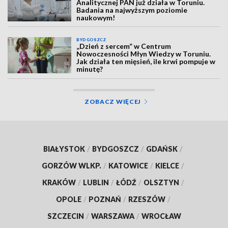
Analitycznej PAN już działa w Toruniu.
Badania na najwyższym poziomie
naukowym!
BYDGOSZCZ
„Dzień z sercem” w Centrum
Nowoczesności Młyn Wiedzy w Toruniu.
Jak działa ten mięsień, ile krwi pompuje w
minutę?
ZOBACZ WIĘCEJ
BIAŁYSTOK
/
BYDGOSZCZ
/
GDAŃSK
/
GORZÓW WLKP.
/
KATOWICE
/
KIELCE
/
KRAKÓW
/
LUBLIN
/
ŁÓDŹ
/
OLSZTYN
/
OPOLE
/
POZNAŃ
/
RZESZÓW
/
SZCZECIN
/
WARSZAWA
/
WROCŁAW