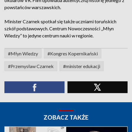
okularów VR. Film opowiada autentyczną historię jednego z
powstańców warszawskich.
Minister Czarnek spotkał się także uczniami toruńskich
szkół podstawowych. Centrum Nowoczesności „Młyn
Wiedzy” to jedyne centrum nauki w regionie.
#Młyn Wiedzy
#Kongres Kopernikański
#Przemysław Czarnek
#minister edukacji
ZOBACZ TAKŻE