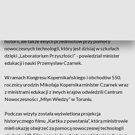
dzieci, oczywiście w rozsądny sposób i w rozsądnych
dawkach. Tu natomiast pokazujemy film „Kartka z
powstania” w nowej technologii. Cieszę się, że oglądają go
ministrowie edukacji z Gruzji, Ukrainy, Słowacji, Sri Lanki.
Chcemy pokazać, w jaki sposób podchodzimy do nauczania
historii, ale także innych przedmiotów przy pomocy
nowoczesnych technologii, który jest dzisiaj w szkołach
dzięki „Laboratorium Przyszłości” - powiedział minister
edukacji i nauki Przemysław Czarnek.
W ramach Kongresu Kopernikańskiego i obchodów 550.
rocznicy urodzin Mikołaja Kopernika minister Czarnek wraz
z ministrami edukacji z innych krajów odwiedzili Centrum
Nowoczesności „Młyn Wiedzy” w Toruniu.
Podczas wizyty została wyświetlona projekcja
historycznego filmu „Kartka z powstania”, którą ministrowie
mieli okazję obejrzeć za pomocą nowoczesnej technologii