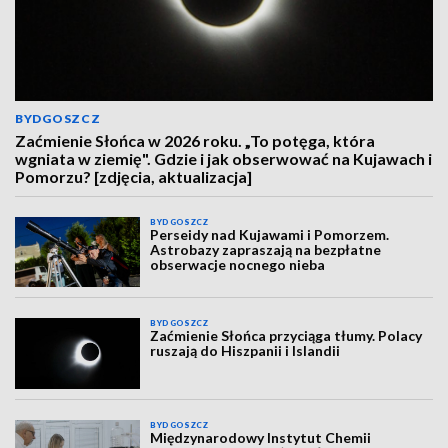
BYDGOSZCZ
Zaćmienie Słońca w 2026 roku. „To potęga, która
wgniata w ziemię". Gdzie i jak obserwować na Kujawach i
Pomorzu? [zdjęcia, aktualizacja]
BYDGOSZCZ
Perseidy nad Kujawami i Pomorzem.
Astrobazy zapraszają na bezpłatne
obserwacje nocnego nieba
BYDGOSZCZ
Zaćmienie Słońca przyciąga tłumy. Polacy
ruszają do Hiszpanii i Islandii
BYDGOSZCZ
Międzynarodowy Instytut Chemii